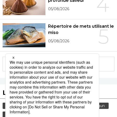
4
profonde saveur
05/08/2026
Répertoire de mets utilisant le
5
miso
05/08/2026
More in this series
Les tags populaires
histoire
sexe
femme
edo
shogun
culture
gastronomie
environnement