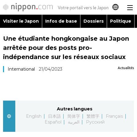
Visiter le Japon
Infos de base
Dossiers
Politique
日本語
Une étudiante hongkongaise au Japon
English
arrêtée pour des posts pro-
简体字
indépendance sur les réseaux sociaux
Visiter le Japon
Actualités
International
21/04/2023
繁體字
Infos de base
Español
Dossiers
العربية
Autres langues
Politique
Русский
English
日本語
简体字
繁體字
Français
Español
العربية
Русский
Économie