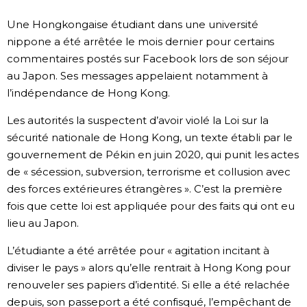
Société
Une Hongkongaise étudiant dans une université
nippone a été arrêtée le mois dernier pour certains
commentaires postés sur Facebook lors de son séjour
Culture
au Japon. Ses messages appelaient notamment à
l’indépendance de Hong Kong.
Gastronomie
Les autorités la suspectent d’avoir violé la Loi sur la
Le japonais
sécurité nationale de Hong Kong, un texte établi par le
gouvernement de Pékin en juin 2020, qui punit les actes
de « sécession, subversion, terrorisme et collusion avec
En plus
des forces extérieures étrangères ». C’est la première
fois que cette loi est appliquée pour des faits qui ont eu
Données
official SNS
lieu au Japon.
L’étudiante a été arrêtée pour « agitation incitant à
Séries
diviser le pays » alors qu’elle rentrait à Hong Kong pour
renouveler ses papiers d’identité. Si elle a été relachée
Personnages
depuis, son passeport a été confisqué, l’empêchant de