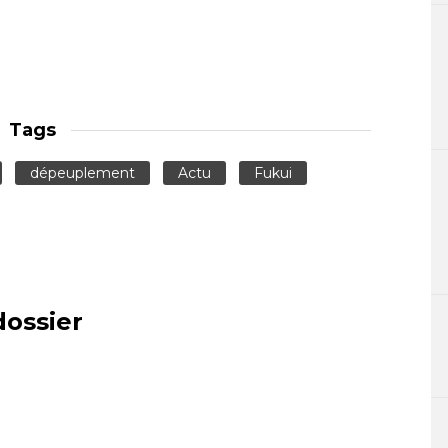
Tags
dépeuplement
Actu
Fukui
dossier