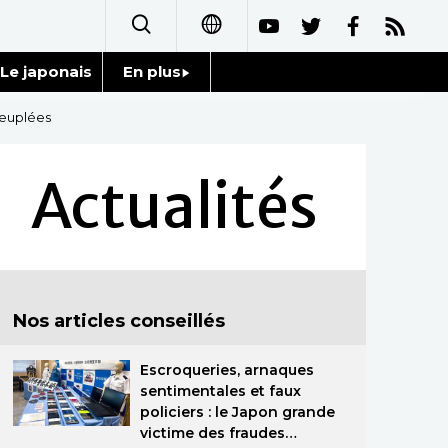
Le japonais
En plus
日本語
Données
peuplées
English
Séries
Actualités
简体字
Personnages
繁體字
Chroniques
Español
Nos articles conseillés
Images
العربية
Escroqueries, arnaques
Vidéos
Русский
sentimentales et faux
policiers : le Japon grande
Tokyo
victime des fraudes