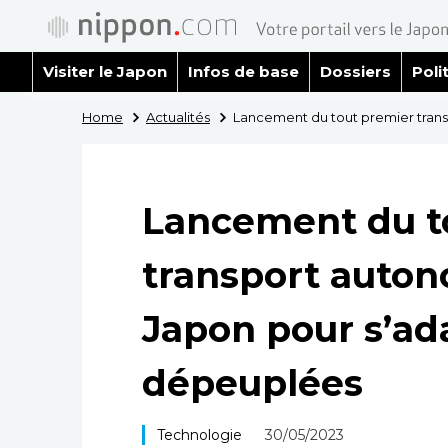
Visiter le Japon
Infos de base
Dossiers
Poli
Home
Actualités
Lancement du tout premier trans
Lancement du t
transport auton
Japon pour s’ad
dépeuplées
Technologie
30/05/2023