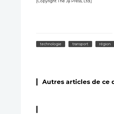
[Copyright The Jiji Press, Ltd.]
technologie
transport
région
Autres articles de ce 