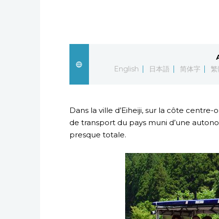
English
日本語
简体字
繁
Dans la ville d’Eiheiji, sur la côte centr
de transport du pays muni d’une autono
presque totale.