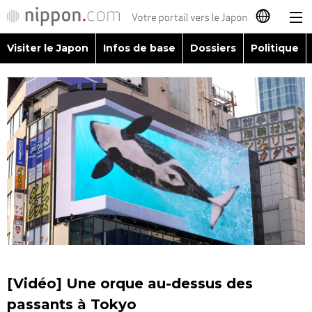
Visiter le Japon
Infos de base
Dossiers
Politique
日本語
English
简体字
Visiter le Japon
繁體字
Infos de base
Español
Dossiers
العربية
Politique
Русский
[Vidéo] Une orque au-dessus des
Économie
passants à Tokyo