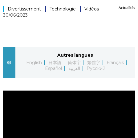
Actualités
Société
Divertissement
Technologie
Vidéos
30/06/2023
Culture
Gastronomie
Autres langues
Le japonais
English
日本語
简体字
繁體字
Français
Español
العربية
Русский
En plus
Données
official SNS
Séries
Personnages