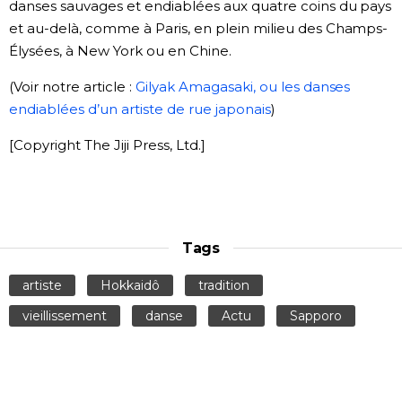
danses sauvages et endiablées aux quatre coins du pays
et au-delà, comme à Paris, en plein milieu des Champs-
Élysées, à New York ou en Chine.
(Voir notre article :
Gilyak Amagasaki, ou les danses
endiablées d’un artiste de rue japonais
)
[Copyright The Jiji Press, Ltd.]
Tags
artiste
Hokkaidô
tradition
vieillissement
danse
Actu
Sapporo