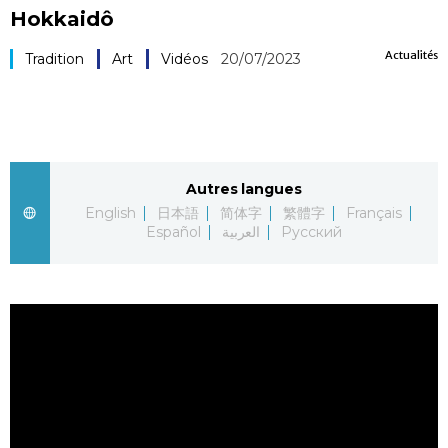
Hokkaidô
Société
Actualités
Tradition
Art
Vidéos
20/07/2023
Culture
Gastronomie
Autres langues
Le japonais
English
日本語
简体字
繁體字
Français
Español
العربية
Русский
En plus
Données
official SNS
Séries
Personnages