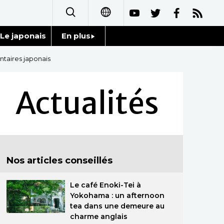
Le japonais
En plus
日本語
Données
ntaires japonais
English
Séries
Actualités
简体字
Personnages
繁體字
Chroniques
Español
Nos articles conseillés
Images
العربية
Le café Enoki-Tei à
Vidéos
Русский
Yokohama : un afternoon
tea dans une demeure au
Tokyo
charme anglais