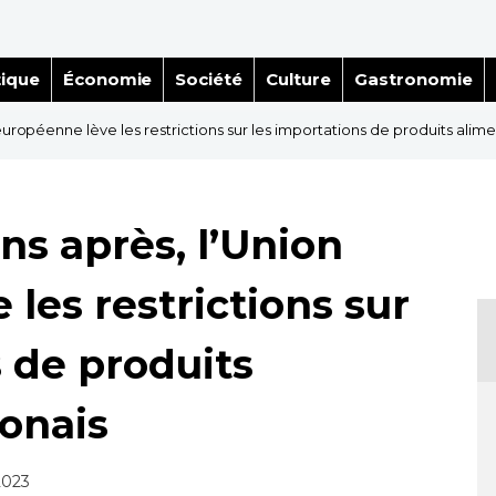
tique
Économie
Société
Culture
Gastronomie
européenne lève les restrictions sur les importations de produits alime
ns après, l’Union
les restrictions sur
 de produits
ponais
2023