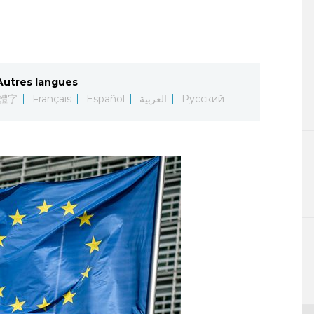
Autres langues
體字
Français
Español
العربية
Русский