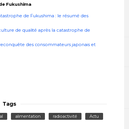
he de Fukushima
atastrophe de Fukushima : le résumé des
ulture de qualité après la catastrophe de
 reconquête des consommateurs japonais et
Tags
al
alimentation
radioactivité
Actu