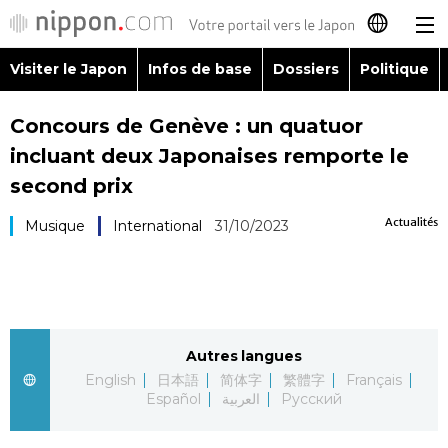
Visiter le Japon
Infos de base
Dossiers
Politique
日本語
Concours de Genève : un quatuor
English
incluant deux Japonaises remporte le
简体字
second prix
Visiter le Japon
Actualités
Musique
International
31/10/2023
繁體字
Infos de base
Español
Dossiers
العربية
Autres langues
Politique
Русский
English
日本語
简体字
繁體字
Français
Español
العربية
Русский
Économie