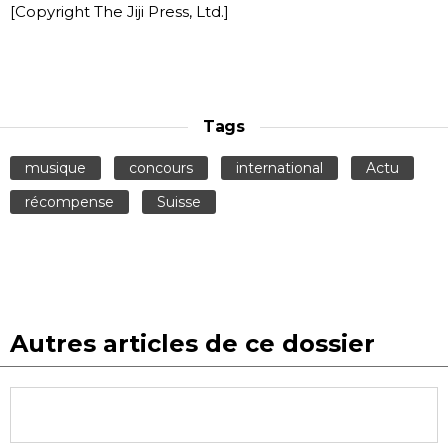
[Copyright The Jiji Press, Ltd.]
Tags
musique
concours
international
Actu
récompense
Suisse
Autres articles de ce dossier