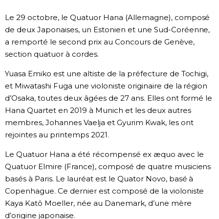
Société
Le 29 octobre, le Quatuor Hana (Allemagne), composé
de deux Japonaises, un Estonien et une Sud-Coréenne,
a remporté le second prix au Concours de Genève,
Culture
section quatuor à cordes.
Gastronomie
Yuasa Emiko est une altiste de la préfecture de Tochigi,
et Miwatashi Fuga une violoniste originaire de la région
Le japonais
d’Osaka, toutes deux âgées de 27 ans. Elles ont formé le
Hana Quartet en 2019 à Munich et les deux autres
membres, Johannes Vaelja et Gyurim Kwak, les ont
En plus
rejointes au printemps 2021.
Données
Le Quatuor Hana a été récompensé ex æquo avec le
official SNS
Quatuor Elmire (France), composé de quatre musiciens
basés à Paris. Le lauréat est le Quator Novo, basé à
Séries
Copenhague. Ce dernier est composé de la violoniste
Kaya Katô Moeller, née au Danemark, d’une mère
Personnages
d’origine japonaise.