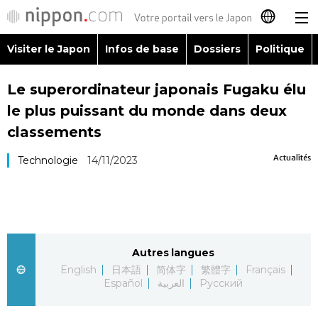
Visiter le Japon
Infos de base
Dossiers
Politique
日本語
Le superordinateur japonais Fugaku élu
English
le plus puissant du monde dans deux
简体字
classements
Visiter le Japon
Actualités
Technologie
14/11/2023
繁體字
Infos de base
Español
Dossiers
العربية
Autres langues
Politique
Русский
English
日本語
简体字
繁體字
Français
Español
العربية
Русский
Économie