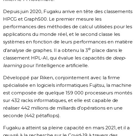
Chroniques
Depuis juin 2020, Fugaku arrive en tête des classements
HPCG et Graph500. Le premier mesure les
performances des méthodes de calcul utilisées pour les
Images
applications du monde réel, et le second classe les
systèmes en fonction de leurs performances en matière
Vidéos
e
d’analyse de graphes. Il a obtenu la 3
place dans le
classement HPL-AI, qui évalue les capacités de
deep-
Tokyo
learning
pour l’intelligence artificielle.
Développé par Riken, conjointement avec la firme
spécialisée en logiciels informatiques Fujitsu, la machine
est composée de quelque 159 000 processeurs montés
sur 432 racks informatiques, et elle est capable de
réaliser 442 millions de milliards d’opérations en une
seconde (442 pétaflops).
Fugaku a atteint sa pleine capacité en mars 2021, et il a
œuvré à la recherche sur le Covid-19 à travers des