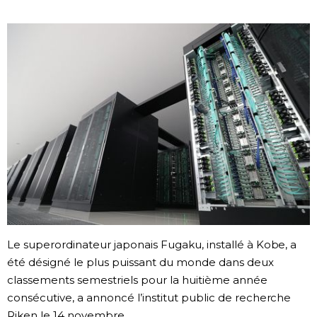
Société
Culture
Gastronomie
Le japonais
En plus
Données
official SNS
Le superordinateur japonais Fugaku, installé à Kobe, a
été désigné le plus puissant du monde dans deux
Séries
classements semestriels pour la huitième année
consécutive, a annoncé l’institut public de recherche
Personnages
Riken le 14 novembre.