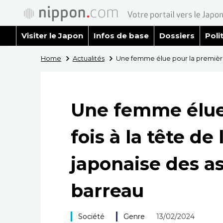
Visiter le Japon
Infos de base
Dossiers
Poli
Home
Actualités
Une femme élue pour la première 
Une femme élue
fois à la tête de
japonaise des a
barreau
Société
Genre
13/02/2024