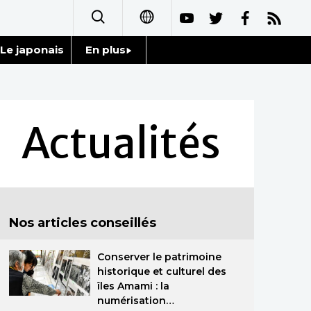
Le japonais
En plus
日本語
Données
English
Séries
Actualités
简体字
Personnages
繁體字
Chroniques
Español
Nos articles conseillés
Images
العربية
Conserver le patrimoine
Vidéos
Русский
historique et culturel des
îles Amami : la
Tokyo
numérisation