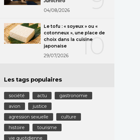
9
Junichirô
04/08/2026
Le tofu : « soyeux » ou «
cotonneux », une place de
10
choix dans la cuisine
japonaise
29/07/2026
Les tags populaires
société
actu
gastronomie
avion
justice
agression sexuelle
culture
histoire
tourisme
vie quotidienne