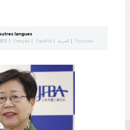
Autres langues
體字
Français
Español
العربية
Русский