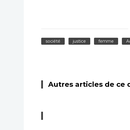
société
justice
femme
A
Autres articles de ce 