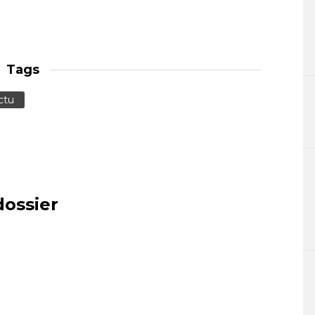
Tags
ctu
dossier