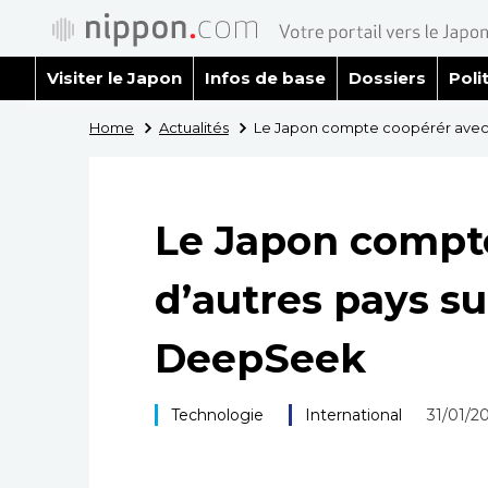
Visiter le Japon
Infos de base
Dossiers
Poli
Home
Actualités
Le Japon compte coopérér avec 
Le Japon compt
d’autres pays su
DeepSeek
Technologie
International
31/01/2