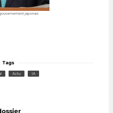
 gouvernement japonais
Tags
l
Actu
IA
dossier