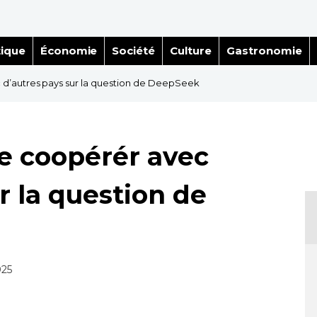
tique
Économie
Société
Culture
Gastronomie
d’autres pays sur la question de DeepSeek
e coopérér avec
r la question de
025