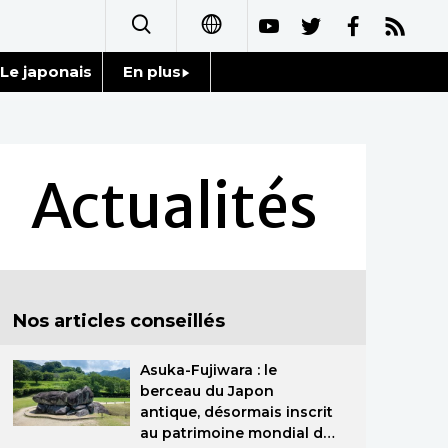
Le japonais
En plus
日本語
Données
English
Séries
Actualités
简体字
Personnages
繁體字
Chroniques
Español
Nos articles conseillés
Images
العربية
Asuka-Fujiwara : le
Vidéos
Русский
berceau du Japon
antique, désormais inscrit
Tokyo
au patrimoine mondial de