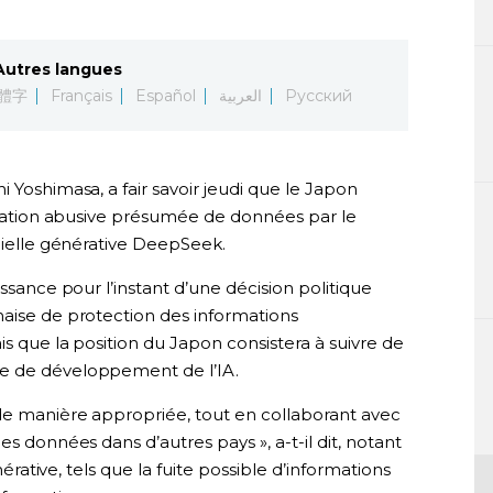
Autres langues
體字
Français
Español
العربية
Русский
 Yoshimasa, a fair savoir jeudi que le Japon
lisation abusive présumée de données par le
icielle générative DeepSeek.
issance pour l’instant d’une décision politique
naise de protection des informations
is que la position du Japon consistera à suivre de
e de développement de l’IA.
de manière appropriée, tout en collaborant avec
es données dans d’autres pays », a-t-il dit, notant
énérative, tels que la fuite possible d’informations