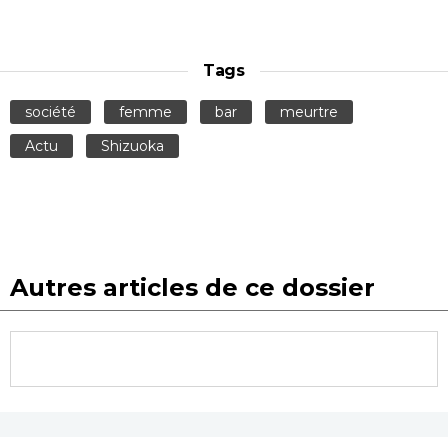
Tags
société
femme
bar
meurtre
Actu
Shizuoka
Autres articles de ce dossier