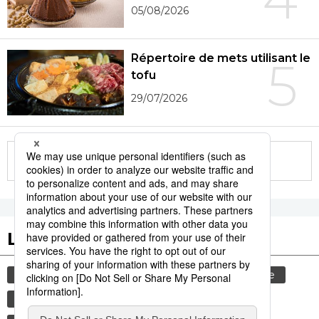
05/08/2026
Répertoire de mets utilisant le
5
tofu
29/07/2026
More in this series
Les tags populaires
gastronomie
culture
société
histoire
animal
bœuf
femme
maladie