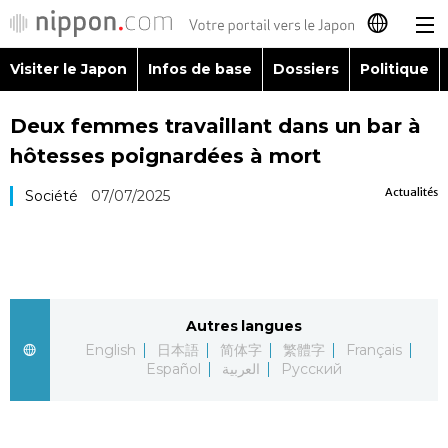
Visiter le Japon
Infos de base
Dossiers
Politique
日本語
Deux femmes travaillant dans un bar à
English
hôtesses poignardées à mort
简体字
Visiter le Japon
Actualités
Société
07/07/2025
繁體字
Infos de base
Español
Dossiers
Autres langues
العربية
English
日本語
简体字
繁體字
Français
Politique
Español
العربية
Русский
Русский
Économie