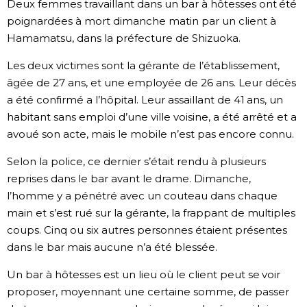
Deux femmes travaillant dans un bar à hôtesses ont été
Société
poignardées à mort dimanche matin par un client à
Hamamatsu, dans la préfecture de Shizuoka.
Culture
Les deux victimes sont la gérante de l’établissement,
âgée de 27 ans, et une employée de 26 ans. Leur décès
Gastronomie
a été confirmé a l’hôpital. Leur assaillant de 41 ans, un
habitant sans emploi d’une ville voisine, a été arrêté et a
avoué son acte, mais le mobile n’est pas encore connu.
Le japonais
Selon la police, ce dernier s’était rendu à plusieurs
En plus
reprises dans le bar avant le drame. Dimanche,
l’homme y a pénétré avec un couteau dans chaque
main et s’est rué sur la gérante, la frappant de multiples
Données
official SNS
coups. Cinq ou six autres personnes étaient présentes
dans le bar mais aucune n’a été blessée.
Séries
Un bar à hôtesses est un lieu où le client peut se voir
proposer, moyennant une certaine somme, de passer
Personnages