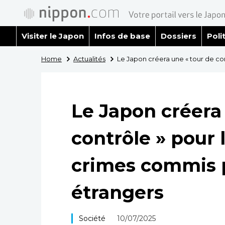
Visiter le Japon
Infos de base
Dossiers
Poli
Home
Actualités
Le Japon créera une « tour de con
Le Japon créera
contrôle » pour 
crimes commis p
étrangers
Société
10/07/2025