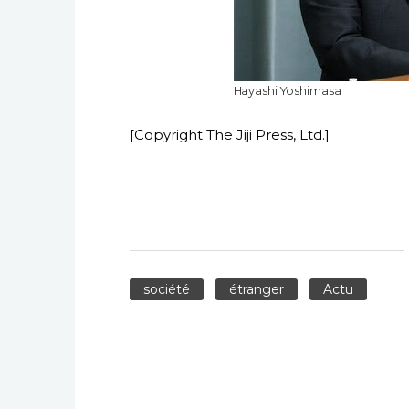
Hayashi Yoshimasa
[Copyright The Jiji Press, Ltd.]
société
étranger
Actu