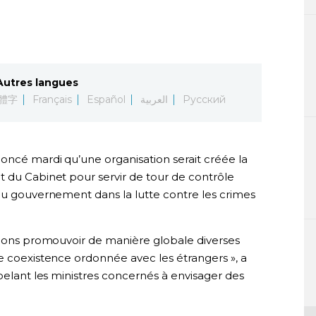
Autres langues
體字
Français
Español
العربية
Русский
oncé mardi qu’une organisation serait créée la
t du Cabinet pour servir de tour de contrôle
 du gouvernement dans la lutte contre les crimes
allons promouvoir de manière globale diverses
e coexistence ordonnée avec les étrangers », a
ppelant les ministres concernés à envisager des