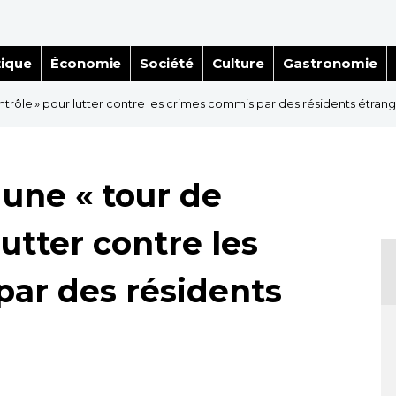
tique
Économie
Société
Culture
Gastronomie
trôle » pour lutter contre les crimes commis par des résidents étran
 une « tour de
lutter contre les
ar des résidents