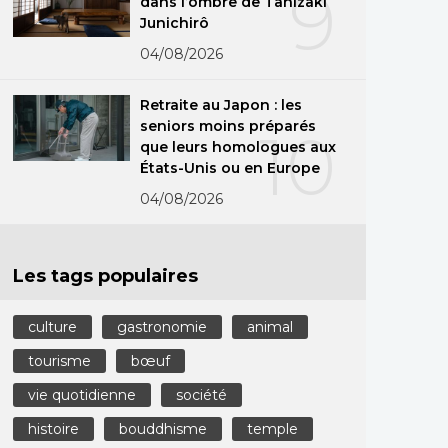
9
dans l’ombre de Tanizaki
Junichirô
04/08/2026
Retraite au Japon : les
seniors moins préparés
10
que leurs homologues aux
États-Unis ou en Europe
04/08/2026
Les tags populaires
culture
gastronomie
animal
tourisme
bœuf
vie quotidienne
société
histoire
bouddhisme
temple