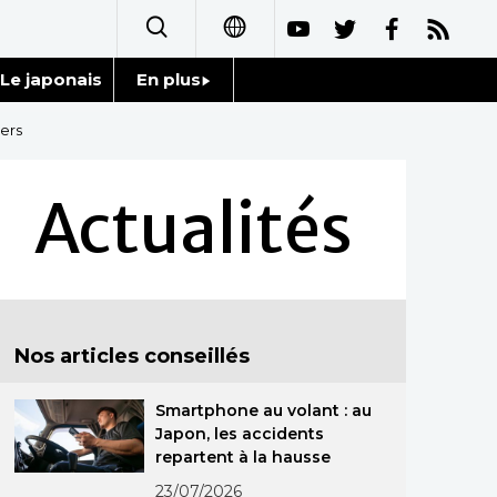
Le japonais
En plus
日本語
Données
gers
English
Séries
Actualités
简体字
Personnages
繁體字
Chroniques
Español
Nos articles conseillés
Images
العربية
Smartphone au volant : au
Vidéos
Русский
Japon, les accidents
repartent à la hausse
Tokyo
23/07/2026