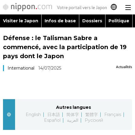
Visiter le Japon
Infos de base
Dossiers
Politique
日本語
Défense : le Talisman Sabre a
English
commencé, avec la participation de 19
简体字
pays dont le Japon
Visiter le Japon
Actualités
International
14/07/2025
繁體字
Infos de base
Español
Dossiers
العربية
Autres langues
Politique
Русский
English
日本語
简体字
繁體字
Français
Español
العربية
Русский
Économie