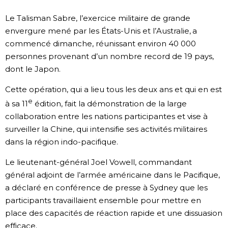
Société
Le Talisman Sabre, l’exercice militaire de grande
envergure mené par les États-Unis et l’Australie, a
commencé dimanche, réunissant environ 40 000
Culture
personnes provenant d’un nombre record de 19 pays,
dont le Japon.
Gastronomie
Cette opération, qui a lieu tous les deux ans et qui en est
Le japonais
e
à sa 11
édition, fait la démonstration de la large
collaboration entre les nations participantes et vise à
surveiller la Chine, qui intensifie ses activités militaires
En plus
dans la région indo-pacifique.
Données
official SNS
Le lieutenant-général Joel Vowell, commandant
général adjoint de l’armée américaine dans le Pacifique,
a déclaré en conférence de presse à Sydney que les
Séries
participants travaillaient ensemble pour mettre en
place des capacités de réaction rapide et une dissuasion
Personnages
efficace.