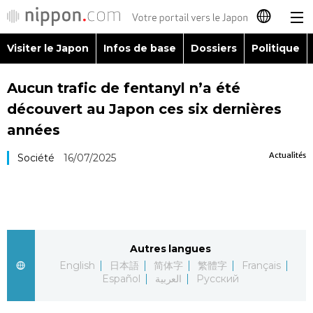
Visiter le Japon
Infos de base
Dossiers
Politique
日本語
Aucun trafic de fentanyl n’a été
English
découvert au Japon ces six dernières
简体字
années
Visiter le Japon
Actualités
Société
16/07/2025
繁體字
Infos de base
Español
Dossiers
العربية
Autres langues
Politique
Русский
English
日本語
简体字
繁體字
Français
Español
العربية
Русский
Économie