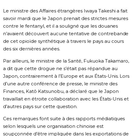
Société
Le ministre des Affaires étrangères Iwaya Takeshi a fait
savoir mardi que le Japon prenait des strictes mesures
contre le fentanyl, et il a souligné que les douanes
Culture
n’avaient découvert aucune tentative de contrebande
de cet opioïde synthétique à travers le pays au cours
Gastronomie
des six dernières années.
Le japonais
Par ailleurs, le ministre de la Santé, Fukuoka Takamaro,
a dit que cette drogue ne s’était pas répandue au
Japon, contrairement à l’Europe et aux États-Unis. Lors
En plus
d’une autre conférence de presse, le ministre des
Finances, Katô Katsunobu, a déclaré que le Japon
Données
official SNS
travaillait en étroite collaboration avec les États-Unis et
d’autres pays sur cette question.
Séries
Ces remarques font suite à des rapports médiatiques
selon lesquels une organisation chinoise est
Personnages
soupçonnée d’être impliquée dans les exportations de