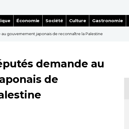
tique
Économie
Société
Culture
Gastronomie
u gouvernement japonais de reconnaître la Palestine
éputés demande au
aponais de
alestine