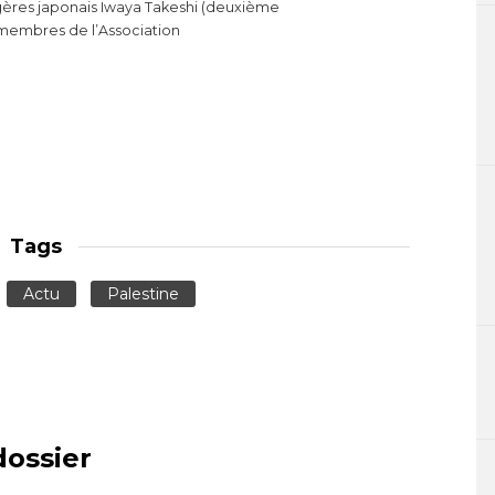
ngères japonais Iwaya Takeshi (deuxième
s membres de l’Association
Tags
Actu
Palestine
dossier