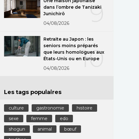
Une maison japonaise
9
dans l’ombre de Tanizaki
Junichirô
04/08/2026
Retraite au Japon : les
seniors moins préparés
10
que leurs homologues aux
États-Unis ou en Europe
04/08/2026
Les tags populaires
culture
gastronomie
histoire
sexe
femme
edo
shogun
animal
bœuf