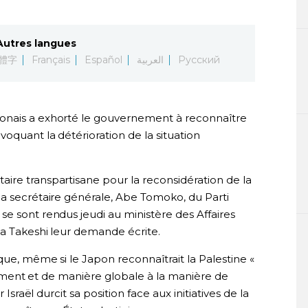
Autres langues
體字
Français
Español
العربية
Русский
onais a exhorté le gouvernement à reconnaître
voquant la détérioration de la situation
ire transpartisane pour la reconsidération de la
la secrétaire générale, Abe Tomoko, du Parti
e sont rendus jeudi au ministère des Affaires
ya Takeshi leur demande écrite.
que, même si le Japon reconnaîtrait la Palestine «
eusement et de manière globale à la manière de
 Israël durcit sa position face aux initiatives de la