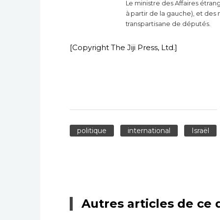
Le ministre des Affaires étra
à partir de la gauche), et de
transpartisane de députés.
[Copyright The Jiji Press, Ltd.]
politique
international
Israël
Autres articles de ce 