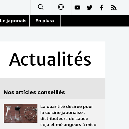
Le japonais
En plus
日本語
Données
English
Séries
Actualités
简体字
Personnages
繁體字
Chroniques
Español
Nos articles conseillés
Images
العربية
La quantité désirée pour
Vidéos
Русский
la cuisine japonaise :
distributeurs de sauce
Tokyo
soja et mélangeurs à miso