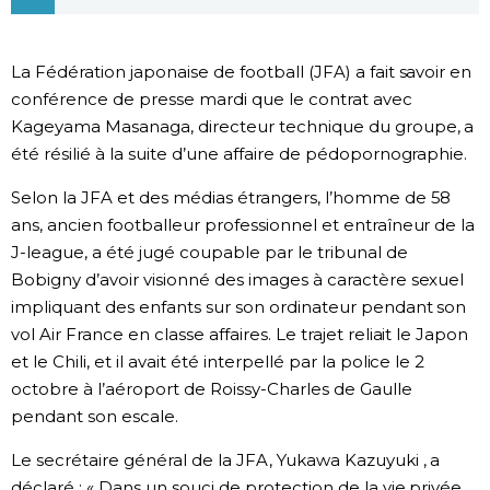
Société
La Fédération japonaise de football (JFA) a fait savoir en
Culture
conférence de presse mardi que le contrat avec
Kageyama Masanaga, directeur technique du groupe, a
été résilié à la suite d’une affaire de pédopornographie.
Gastronomie
Selon la JFA et des médias étrangers, l’homme de 58
Le japonais
ans, ancien footballeur professionnel et entraîneur de la
J-league, a été jugé coupable par le tribunal de
Bobigny d’avoir visionné des images à caractère sexuel
En plus
impliquant des enfants sur son ordinateur pendant son
vol Air France en classe affaires. Le trajet reliait le Japon
Données
official SNS
et le Chili, et il avait été interpellé par la police le 2
octobre à l’aéroport de Roissy-Charles de Gaulle
Séries
pendant son escale.
Le secrétaire général de la JFA, Yukawa Kazuyuki , a
Personnages
déclaré : « Dans un souci de protection de la vie privée,