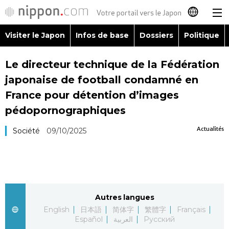
Visiter le Japon
Infos de base
Dossiers
Politique
日本語
Le directeur technique de la Fédération
English
japonaise de football condamné en
简体字
France pour détention d’images
Visiter le Japon
pédopornographiques
繁體字
Infos de base
Actualités
Société
09/10/2025
Español
Dossiers
العربية
Politique
Русский
Autres langues
English
日本語
简体字
繁體字
Français
Économie
Español
العربية
Русский