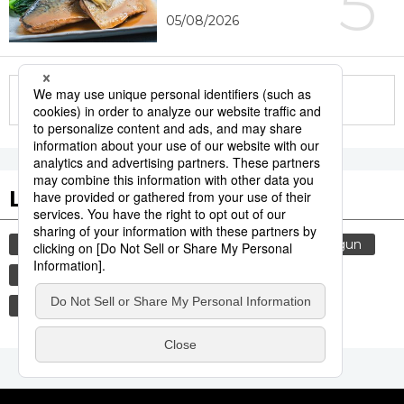
5
05/08/2026
More in this series
Les tags populaires
histoire
sexe
femme
edo
shogun
culture
gastronomie
environnement
santé
chaleur