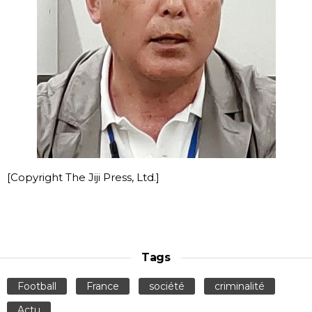
[Copyright The Jiji Press, Ltd.]
Tags
Football
France
société
criminalité
Actu