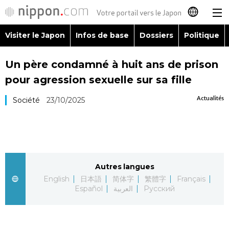
Visiter le Japon
Infos de base
Dossiers
Politique
日本語
Un père condamné à huit ans de prison
English
pour agression sexuelle sur sa fille
简体字
Visiter le Japon
Actualités
Société
23/10/2025
繁體字
Infos de base
Español
Dossiers
Autres langues
العربية
English
日本語
简体字
繁體字
Français
Politique
Español
العربية
Русский
Русский
Économie