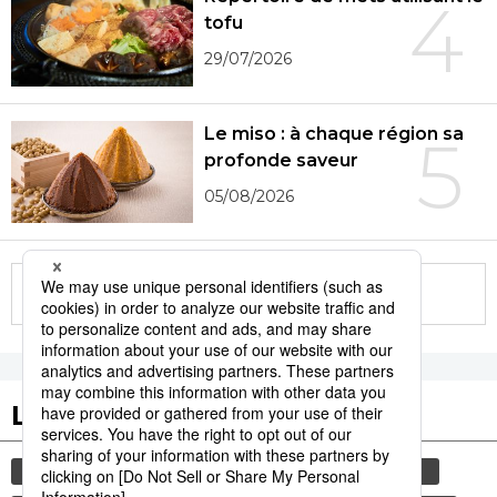
4
tofu
29/07/2026
Le miso : à chaque région sa
5
profonde saveur
05/08/2026
More in this series
Les tags populaires
gastronomie
culture
histoire
animal