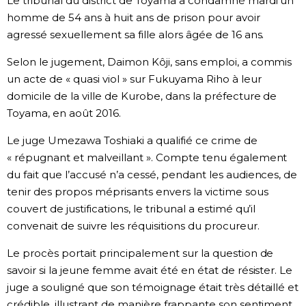
Le tribunal du district de Toyama a condamné mardi un
homme de 54 ans à huit ans de prison pour avoir
Chroniques
agressé sexuellement sa fille alors âgée de 16 ans.
Selon le jugement, Daimon Kôji, sans emploi, a commis
Images
un acte de « quasi viol » sur Fukuyama Riho à leur
domicile de la ville de Kurobe, dans la préfecture de
Vidéos
Toyama, en août 2016.
Le juge Umezawa Toshiaki a qualifié ce crime de
Tokyo
« répugnant et malveillant ». Compte tenu également
du fait que l’accusé n’a cessé, pendant les audiences, de
tenir des propos méprisants envers la victime sous
couvert de justifications, le tribunal a estimé qu’il
convenait de suivre les réquisitions du procureur.
Le procès portait principalement sur la question de
savoir si la jeune femme avait été en état de résister. Le
juge a souligné que son témoignage était très détaillé et
crédible, illustrant de manière frappante son sentiment