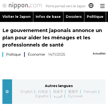
Visiter le Japon
Infos de base
Dossiers
Politique
日本語
Le gouvernement japonais annonce un
English
plan pour aider les ménages et les
简体字
professionnels de santé
Visiter le Japon
Actualités
Politique
Économie
14/11/2025
繁體字
Infos de base
Español
Dossiers
العربية
Autres langues
Politique
Русский
English
日本語
简体字
繁體字
Français
Español
العربية
Русский
Économie