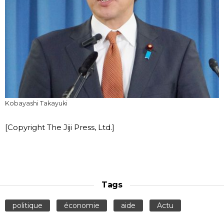
Kobayashi Takayuki
[Copyright The Jiji Press, Ltd.]
Tags
politique
économie
aide
Actu