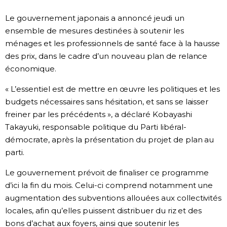
Société
Le gouvernement japonais a annoncé jeudi un
ensemble de mesures destinées à soutenir les
ménages et les professionnels de santé face à la hausse
Culture
des prix, dans le cadre d’un nouveau plan de relance
économique.
Gastronomie
« L’essentiel est de mettre en œuvre les politiques et les
Le japonais
budgets nécessaires sans hésitation, et sans se laisser
freiner par les précédents », a déclaré Kobayashi
Takayuki, responsable politique du Parti libéral-
En plus
démocrate, après la présentation du projet de plan au
parti.
Données
official SNS
Le gouvernement prévoit de finaliser ce programme
d’ici la fin du mois. Celui-ci comprend notamment une
Séries
augmentation des subventions allouées aux collectivités
locales, afin qu’elles puissent distribuer du riz et des
Personnages
bons d’achat aux foyers, ainsi que soutenir les