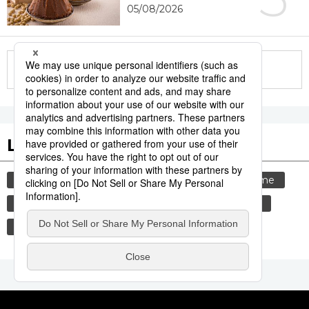
05/08/2026
More in this series
Les tags populaires
gastronomie
culture
société
tourisme
animal
bœuf
santé
environnement
actu
tradition