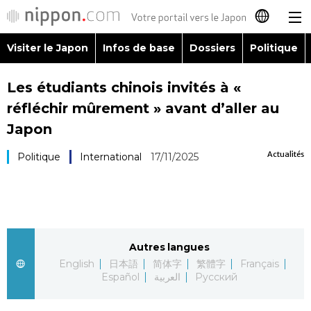
Visiter le Japon
Infos de base
Dossiers
Politique
日本語
Les étudiants chinois invités à «
English
réfléchir mûrement » avant d’aller au
简体字
Japon
Visiter le Japon
Actualités
Politique
International
17/11/2025
繁體字
Infos de base
Español
Dossiers
العربية
Autres langues
Politique
Русский
English
日本語
简体字
繁體字
Français
Español
العربية
Русский
Économie