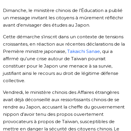
Société
Dimanche, le ministère chinois de l’Éducation a publié
un message invitant les citoyens à mûrement réfléchir
avant d’envisager des études au Japon.
Culture
Cette démarche s’inscrit dans un contexte de tensions
Gastronomie
croissantes, en réaction aux récentes déclarations de la
Première ministre japonaise,
Takaichi Sanae
, qui a
Le japonais
affirmé qu’une crise autour de Taïwan pourrait
constituer pour le Japon une menace à sa survie,
justifiant ainsi le recours au droit de légitime défense
En plus
collective.
Données
Vendredi, le ministère chinois des Affaires étrangères
official SNS
avait déjà déconseillé aux ressortissants chinois de se
rendre au Japon, accusant la cheffe du gouvernement
Séries
nippon d’avoir tenu des propos ouvertement
provocateurs à propos de Taïwan, susceptibles de
Personnages
mettre en danger la sécurité des citoyens chinois. Le