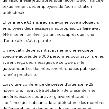
démissionnerait jeudi après avoir reconnu avoir harcelé
sexuellement des employées de l’administration
Chroniques
préfectorale.
L’homme de 63 ans a admis avoir envoyé à plusieurs
Images
employées des messages inappropriés. L’affaire avait
été mise en lumière il y a un mois, après que l’une
Vidéos
d’entre elles s’était plainte.
Un avocat indépendant avait mené une enquête
Tokyo
spéciale auprès de 6 000 personnes pour savoir si elles
avaient reçu des messages de ce type par le
gouverneur. Les données seront rendues publiques
l’année prochaine.
Lors d’une conférence de presse d’urgence le 25
novembre, il avait déjà déclaré : « Je présente mes
sincères excuses pour avoir gravement sapé la
confiance des habitants de la préfecture, des membres
de l’assemblée et des agents du gouvernement