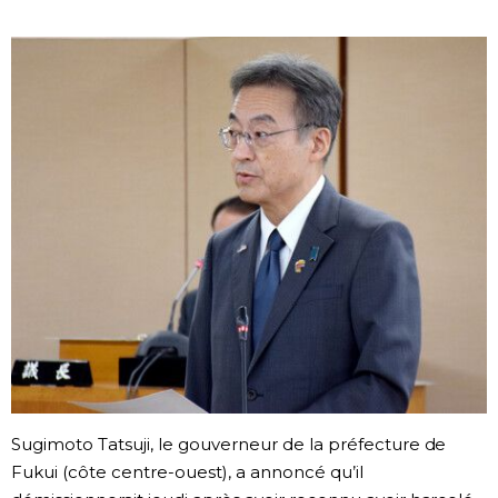
Société
Culture
Gastronomie
Le japonais
En plus
Données
official SNS
Séries
Sugimoto Tatsuji, le gouverneur de la préfecture de
Fukui (côte centre-ouest), a annoncé qu’il
Personnages