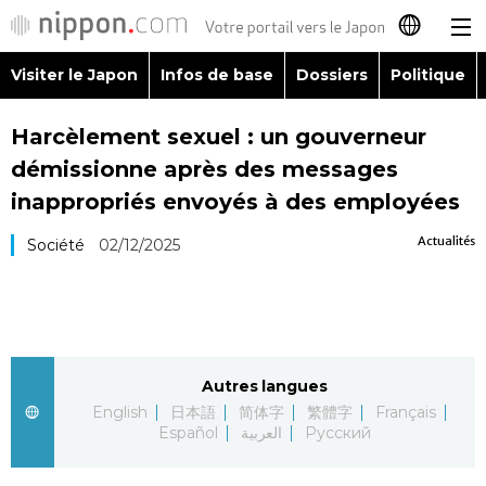
Visiter le Japon
Infos de base
Dossiers
Politique
日本語
Harcèlement sexuel : un gouverneur
English
démissionne après des messages
简体字
inappropriés envoyés à des employées
Visiter le Japon
Actualités
Société
02/12/2025
繁體字
Infos de base
Español
Dossiers
العربية
Autres langues
Politique
Русский
English
日本語
简体字
繁體字
Français
Español
العربية
Русский
Économie