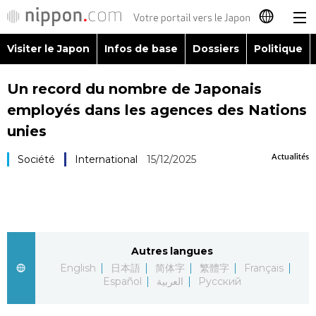
Visiter le Japon
Infos de base
Dossiers
Politique
日本語
Un record du nombre de Japonais
English
employés dans les agences des Nations
简体字
unies
Visiter le Japon
Actualités
Société
International
15/12/2025
繁體字
Infos de base
Español
Dossiers
العربية
Autres langues
Politique
Русский
English
日本語
简体字
繁體字
Français
Español
العربية
Русский
Économie