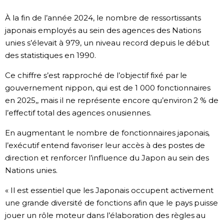
Société
À la fin de l’année 2024, le nombre de ressortissants
japonais employés au sein des agences des Nations
unies s’élevait à 979, un niveau record depuis le début
Culture
des statistiques en 1990.
Gastronomie
Ce chiffre s’est rapproché de l’objectif fixé par le
gouvernement nippon, qui est de 1 000 fonctionnaires
Le japonais
en 2025,, mais il ne représente encore qu’environ 2 % de
l’effectif total des agences onusiennes.
En plus
En augmentant le nombre de fonctionnaires japonais,
l’exécutif entend favoriser leur accès à des postes de
Données
direction et renforcer l’influence du Japon au sein des
official SNS
Nations unies.
Séries
« Il est essentiel que les Japonais occupent activement
une grande diversité de fonctions afin que le pays puisse
Personnages
jouer un rôle moteur dans l’élaboration des règles au