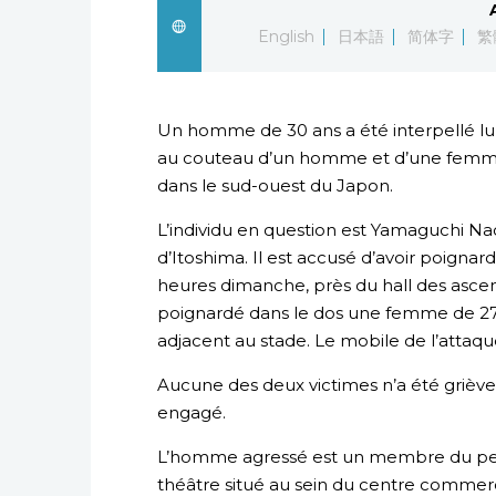
English
日本語
简体字
繁
Un homme de 30 ans a été interpellé lun
au couteau d’un homme et d’une femm
dans le sud-ouest du Japon.
L’individu en question est Yamaguchi Naoy
d’Itoshima. Il est accusé d’avoir poigna
heures dimanche, près du hall des ascen
poignardé dans le dos une femme de 27 
adjacent au stade. Le mobile de l’attaque
Aucune des deux victimes n’a été grièvem
engagé.
L’homme agressé est un membre du per
théâtre situé au sein du centre commerc