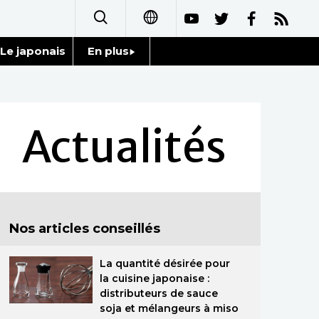
Le japonais
En plus
日本語
Données
English
Séries
Actualités
简体字
Personnages
繁體字
Chroniques
Español
Nos articles conseillés
Images
العربية
La quantité désirée pour
Vidéos
Русский
la cuisine japonaise :
distributeurs de sauce
Tokyo
soja et mélangeurs à miso