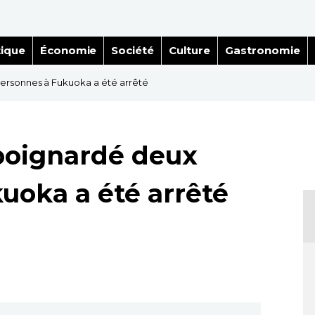
tique
Économie
Société
Culture
Gastronomie
ersonnes à Fukuoka a été arrêté
poignardé deux
uoka a été arrêté