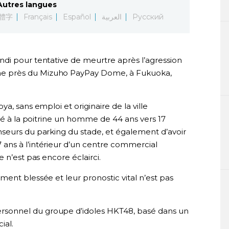
Autres langues
體字
Français
Español
العربية
Русский
di pour tentative de meurtre après l’agression
e près du Mizuho PayPay Dome, à Fukuoka,
a, sans emploi et originaire de la ville
rdé à la poitrine un homme de 44 ans vers 17
seurs du parking du stade, et également d’avoir
ans à l’intérieur d’un centre commercial
 n’est pas encore éclairci.
ent blessée et leur pronostic vital n’est pas
sonnel du groupe d’idoles HKT48, basé dans un
ial.