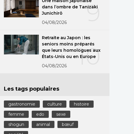
Une maison japonaise
9
dans l’ombre de Tanizaki
Junichirô
04/08/2026
Retraite au Japon : les
seniors moins préparés
10
que leurs homologues aux
États-Unis ou en Europe
04/08/2026
Les tags populaires
gastronomie
culture
histoire
femme
edo
sexe
shogun
animal
bœuf