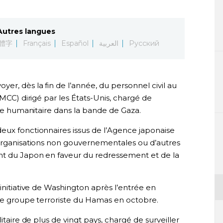
Autres langues
體字
Français
Español
العربية
Русский
er, dès la fin de l’année, du personnel civil au
CMCC) dirigé par les États-Unis, chargé de
ide humanitaire dans la bande de Gaza.
eux fonctionnaires issus de l’Agence japonaise
’organisations non gouvernementales ou d’autres
nt du Japon en faveur du redressement et de la
initiative de Washington après l’entrée en
 le groupe terroriste du Hamas en octobre.
itaire de plus de vingt pays, chargé de surveiller