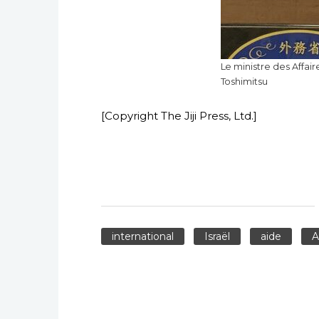
Le ministre des Affai
Toshimitsu
[Copyright The Jiji Press, Ltd.]
international
Israël
aide
A