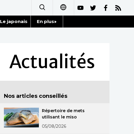
Le japonais
En plus
日本語
Données
English
Séries
Actualités
简体字
Personnages
繁體字
Chroniques
Español
Nos articles conseillés
Images
العربية
Répertoire de mets
Vidéos
Русский
utilisant le miso
Tokyo
05/08/2026