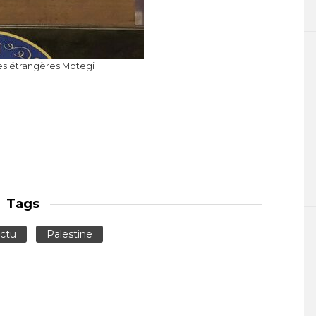
res étrangères Motegi
Tags
ctu
Palestine