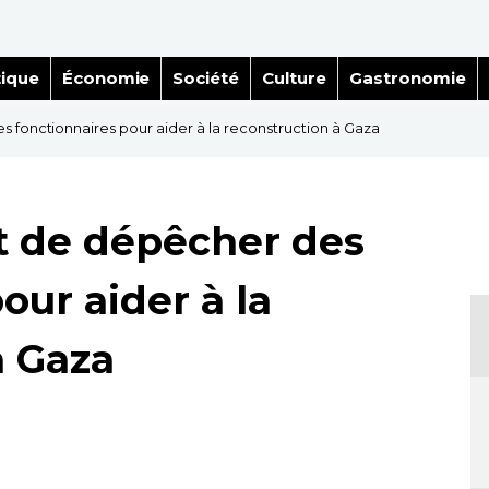
tique
Économie
Société
Culture
Gastronomie
 fonctionnaires pour aider à la reconstruction à Gaza
t de dépêcher des
our aider à la
à Gaza