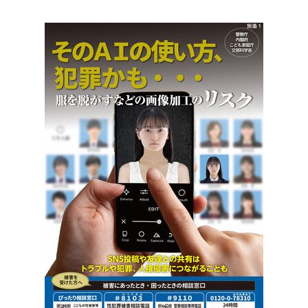
Société
Culture
Gastronomie
Le japonais
En plus
Données
official SNS
Séries
Personnages