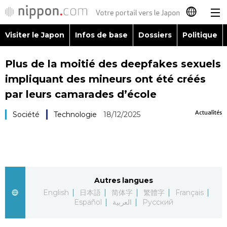
Visiter le Japon
Infos de base
Dossiers
Politique
日本語
Plus de la moitié des deepfakes sexuels
English
impliquant des mineurs ont été créés
简体字
par leurs camarades d’école
Visiter le Japon
Actualités
Société
Technologie
18/12/2025
繁體字
Infos de base
Español
Dossiers
العربية
Autres langues
Politique
Русский
English
日本語
简体字
繁體字
Français
Español
العربية
Русский
Économie