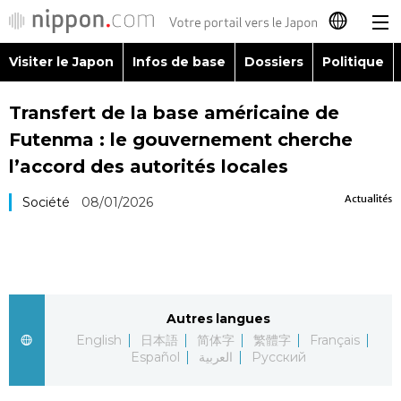
Visiter le Japon
Infos de base
Dossiers
Politique
日本語
Transfert de la base américaine de
English
Futenma : le gouvernement cherche
简体字
l’accord des autorités locales
Visiter le Japon
Actualités
Société
08/01/2026
繁體字
Infos de base
Español
Dossiers
العربية
Autres langues
Politique
Русский
English
日本語
简体字
繁體字
Français
Español
العربية
Русский
Économie