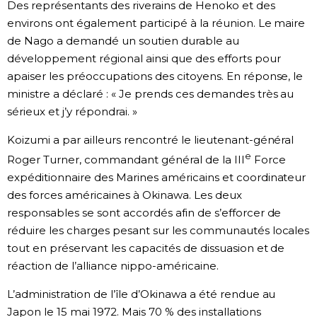
Des représentants des riverains de Henoko et des
environs ont également participé à la réunion. Le maire
Chroniques
de Nago a demandé un soutien durable au
développement régional ainsi que des efforts pour
Images
apaiser les préoccupations des citoyens. En réponse, le
ministre a déclaré : « Je prends ces demandes très au
Vidéos
sérieux et j’y répondrai. »
Koizumi a par ailleurs rencontré le lieutenant-général
Tokyo
e
Roger Turner, commandant général de la III
Force
expéditionnaire des Marines américains et coordinateur
des forces américaines à Okinawa. Les deux
responsables se sont accordés afin de s’efforcer de
réduire les charges pesant sur les communautés locales
tout en préservant les capacités de dissuasion et de
réaction de l’alliance nippo-américaine.
L’administration de l’île d’Okinawa a été rendue au
Japon le 15 mai 1972. Mais 70 % des installations