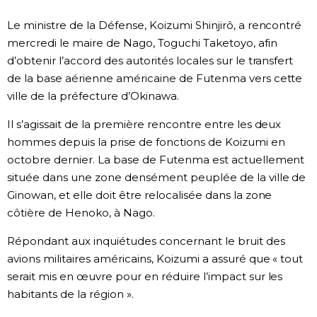
Société
Le ministre de la Défense, Koizumi Shinjirô, a rencontré
mercredi le maire de Nago, Toguchi Taketoyo, afin
d’obtenir l’accord des autorités locales sur le transfert
Culture
de la base aérienne américaine de Futenma vers cette
ville de la préfecture d’Okinawa.
Gastronomie
Il s’agissait de la première rencontre entre les deux
Le japonais
hommes depuis la prise de fonctions de Koizumi en
octobre dernier. La base de Futenma est actuellement
située dans une zone densément peuplée de la ville de
En plus
Ginowan, et elle doit être relocalisée dans la zone
côtière de Henoko, à Nago.
Données
official SNS
Répondant aux inquiétudes concernant le bruit des
avions militaires américains, Koizumi a assuré que « tout
Séries
serait mis en œuvre pour en réduire l’impact sur les
habitants de la région ».
Personnages