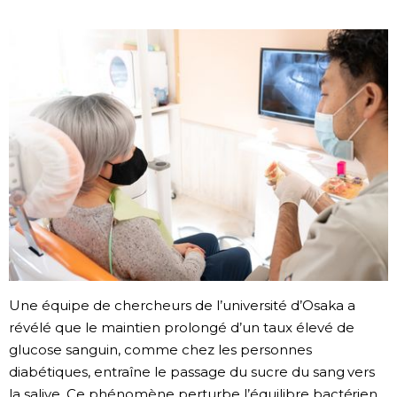
Société
Culture
Gastronomie
Le japonais
En plus
Données
official SNS
Une équipe de chercheurs de l’université d’Osaka a
révélé que le maintien prolongé d’un taux élevé de
Séries
glucose sanguin, comme chez les personnes
diabétiques, entraîne le passage du sucre du sang vers
Personnages
la salive. Ce phénomène perturbe l’équilibre bactérien