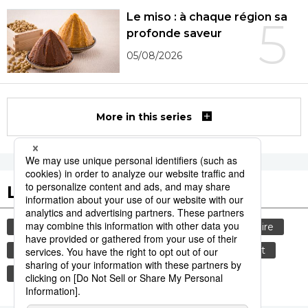
Le miso : à chaque région sa
5
profonde saveur
05/08/2026
More in this series
Les tags populaires
culture
gastronomie
tourisme
histoire
société
femme
technologie
aliment
edo
shogun