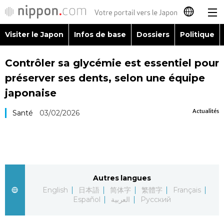
Visiter le Japon
Infos de base
Dossiers
Politique
日本語
Contrôler sa glycémie est essentiel pour
English
préserver ses dents, selon une équipe
简体字
japonaise
Visiter le Japon
Actualités
Santé
03/02/2026
繁體字
Infos de base
Español
Dossiers
العربية
Autres langues
Politique
Русский
English
日本語
简体字
繁體字
Français
Español
العربية
Русский
Économie