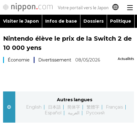
Visiter le Japon
Infos de base
Dossiers
Politique
日本語
Nintendo élève le prix de la Switch 2 de
English
10 000 yens
简体字
Visiter le Japon
Actualités
Économie
Divertissement
08/05/2026
繁體字
Infos de base
Español
Dossiers
Autres langues
العربية
English
日本語
简体字
繁體字
Français
Politique
Español
العربية
Русский
Русский
Économie