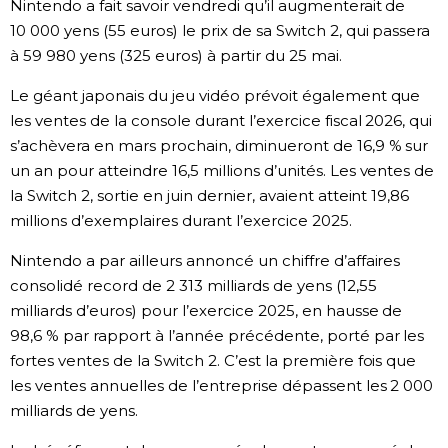
Nintendo a fait savoir vendredi qu’il augmenterait de
Société
10 000 yens (55 euros) le prix de sa Switch 2, qui passera
à 59 980 yens (325 euros) à partir du 25 mai.
Culture
Le géant japonais du jeu vidéo prévoit également que
les ventes de la console durant l’exercice fiscal 2026, qui
Gastronomie
s’achèvera en mars prochain, diminueront de 16,9 % sur
un an pour atteindre 16,5 millions d’unités. Les ventes de
la Switch 2, sortie en juin dernier, avaient atteint 19,86
Le japonais
millions d’exemplaires durant l’exercice 2025.
En plus
Nintendo a par ailleurs annoncé un chiffre d’affaires
consolidé record de 2 313 milliards de yens (12,55
milliards d’euros) pour l’exercice 2025, en hausse de
Données
official SNS
98,6 % par rapport à l’année précédente, porté par les
fortes ventes de la Switch 2. C’est la première fois que
Séries
les ventes annuelles de l’entreprise dépassent les 2 000
milliards de yens.
Personnages