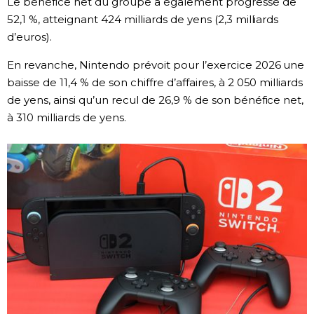
Le bénéfice net du groupe a également progressé de
52,1 %, atteignant 424 milliards de yens (2,3 milliards
Chroniques
d’euros).
En revanche, Nintendo prévoit pour l’exercice 2026 une
Images
baisse de 11,4 % de son chiffre d’affaires, à 2 050 milliards
de yens, ainsi qu’un recul de 26,9 % de son bénéfice net,
Vidéos
à 310 milliards de yens.
Tokyo