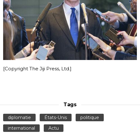
[Copyright The Jiji Press, Ltd.]
Tags
diplomatie
États-Unis
politique
international
Actu