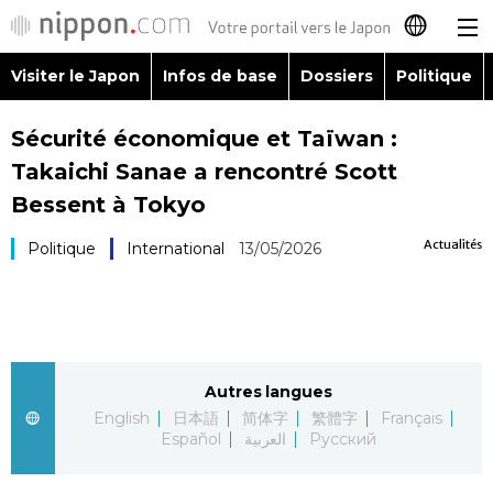
Visiter le Japon
Infos de base
Dossiers
Politique
日本語
Sécurité économique et Taïwan :
English
Takaichi Sanae a rencontré Scott
简体字
Bessent à Tokyo
Visiter le Japon
Actualités
Politique
International
13/05/2026
繁體字
Infos de base
Español
Dossiers
العربية
Autres langues
Politique
Русский
English
日本語
简体字
繁體字
Français
Español
العربية
Русский
Économie