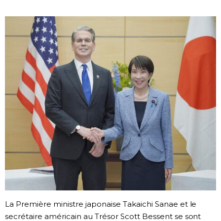
Société
Culture
Gastronomie
Le japonais
En plus
Données
official SNS
Séries
La Première ministre japonaise Takaichi Sanae et le
Personnages
secrétaire américain au Trésor Scott Bessent se sont