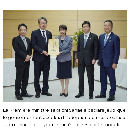
Société
Culture
Gastronomie
Le japonais
En plus
Données
official SNS
Séries
La Première ministre Takaichi Sanae a déclaré jeudi que
le gouvernement accélérait l’adoption de mesures face
Personnages
aux menaces de cybersécurité posées par le modèle