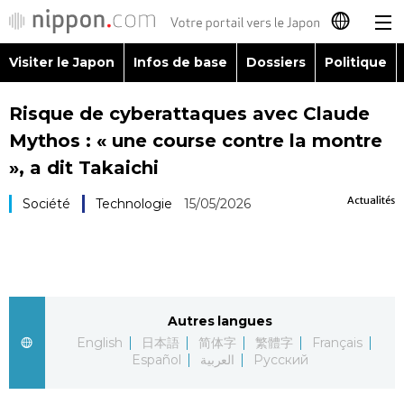
Visiter le Japon
Infos de base
Dossiers
Politique
日本語
Risque de cyberattaques avec Claude
English
Mythos : « une course contre la montre
简体字
», a dit Takaichi
Visiter le Japon
Actualités
Société
Technologie
15/05/2026
繁體字
Infos de base
Español
Dossiers
العربية
Autres langues
Politique
Русский
English
日本語
简体字
繁體字
Français
Español
العربية
Русский
Économie