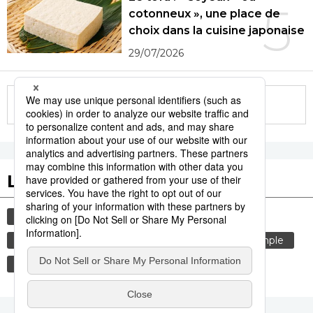
5
cotonneux », une place de
choix dans la cuisine japonaise
29/07/2026
More in this series
Les tags populaires
culture
gastronomie
tourisme
bouddhisme
économie
histoire
temple
société
femme
chine