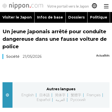
Visiter le Japon
Infos de base
Dossiers
Politique
日本語
Un jeune japonais arrêté pour conduite
English
dangereuse dans une fausse voiture de
简体字
police
Visiter le Japon
Actualités
Société
21/05/2026
繁體字
Infos de base
Español
Dossiers
العربية
Autres langues
Politique
Русский
English
日本語
简体字
繁體字
Français
Español
العربية
Русский
Économie