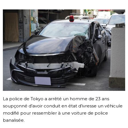
Société
Culture
Gastronomie
Le japonais
En plus
Données
official SNS
La police de Tokyo a arrêté un homme de 23 ans
soupçonné d’avoir conduit en état d’ivresse un véhicule
Séries
modifié pour ressembler à une voiture de police
banalisée.
Personnages