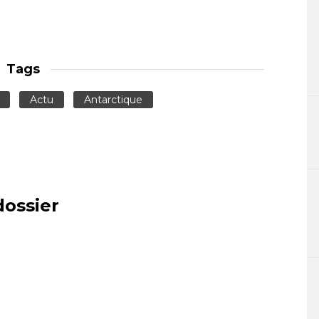
Tags
Actu
Antarctique
dossier