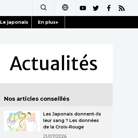
Le japonais
En plus
日本語
Données
English
Séries
Actualités
简体字
Personnages
繁體字
Chroniques
Español
Nos articles conseillés
Images
العربية
Les Japonais donnent-ils
Vidéos
Русский
leur sang ? Les données
de la Croix-Rouge
Tokyo
21/07/2026