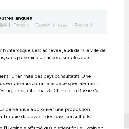
Autres langues
體字
Français
Español
العربية
Русский
 l’Antarctique s’est achevée jeudi dans la ville de
s, sans parvenir à un accord sur plusieurs
ient l’unanimité des pays consultatifs. Une
nchots empereurs comme espèce spécialement
 large majorité, mais la Chine et la Russie s’y
lus parvenus à approuver une proposition
 Turquie de devenir des pays consultatifs.
e l’Ukraine a affirmé qu’un scientifique ukrainien