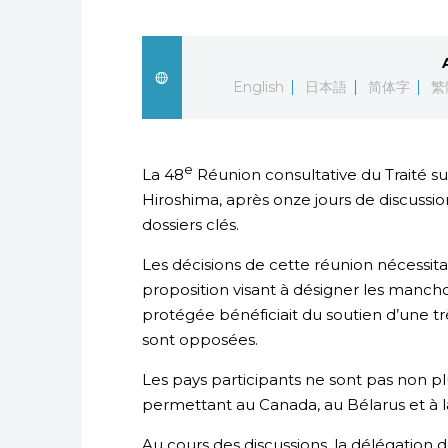
English
日本語
简体字
繁
e
La 48
Réunion consultative du Traité sur
Hiroshima, après onze jours de discussion
dossiers clés.
Les décisions de cette réunion nécessita
proposition visant à désigner les ma
protégée bénéficiait du soutien d’une très
sont opposées.
Les pays participants ne sont pas non p
permettant au Canada, au Bélarus et à la
Au cours des discussions, la délégation d