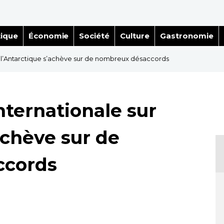
tique
Économie
Société
Culture
Gastronomie
r l’Antarctique s’achève sur de nombreux désaccords
nternationale sur
achève sur de
ccords