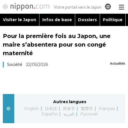
Visiter le Japon
Infos de base
Dossiers
Politique
日本語
Pour la première fois au Japon, une
English
maire s’absentera pour son congé
简体字
maternité
Visiter le Japon
Actualités
Société
22/05/2026
繁體字
Infos de base
Español
Dossiers
العربية
Autres langues
Politique
Русский
English
日本語
简体字
繁體字
Français
Español
العربية
Русский
Économie