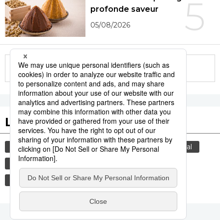
5
profonde saveur
05/08/2026
More in this series
Les tags populaires
environnement
santé
chaleur
hôpital
été
société
gastronomie
culture
actu
tourisme