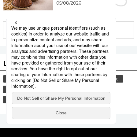
05/08/2026
More in this series
Les tags populaires
gastronomie
culture
histoire
femme
edo
sexe
shogun
temple
bouddhisme
vie quotidienne