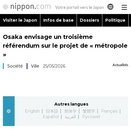
Visiter le Japon
Infos de base
Dossiers
Politique
日本語
Osaka envisage un troisième
English
référendum sur le projet de « métropole
简体字
»
Visiter le Japon
Actualités
Société
Ville
25/05/2026
繁體字
Infos de base
Español
Dossiers
العربية
Autres langues
Politique
Русский
English
日本語
简体字
繁體字
Français
Español
العربية
Русский
Économie