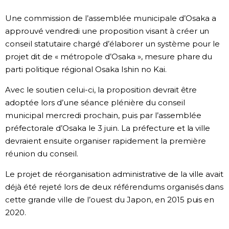
Société
Une commission de l’assemblée municipale d’Osaka a
approuvé vendredi une proposition visant à créer un
conseil statutaire chargé d’élaborer un système pour le
Culture
projet dit de « métropole d’Osaka », mesure phare du
parti politique régional Osaka Ishin no Kai.
Gastronomie
Avec le soutien celui-ci, la proposition devrait être
Le japonais
adoptée lors d’une séance plénière du conseil
municipal mercredi prochain, puis par l’assemblée
préfectorale d’Osaka le 3 juin. La préfecture et la ville
En plus
devraient ensuite organiser rapidement la première
réunion du conseil.
Données
official SNS
Le projet de réorganisation administrative de la ville avait
déjà été rejeté lors de deux référendums organisés dans
Séries
cette grande ville de l’ouest du Japon, en 2015 puis en
2020.
Personnages