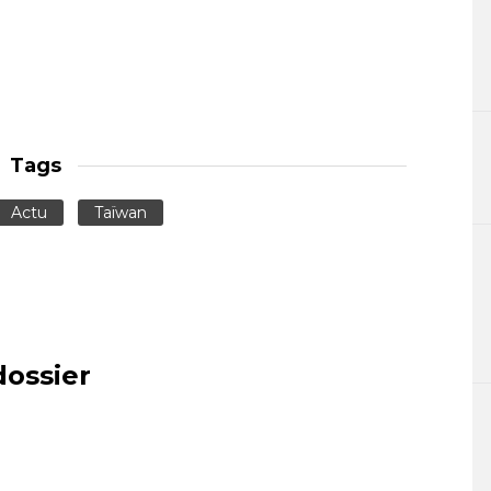
Tags
Actu
Taïwan
dossier