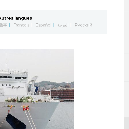
Autres langues
體字
Français
Español
العربية
Русский