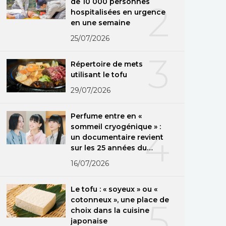
de 10 000 personnes
2
hospitalisées en urgence
en une semaine
25/07/2026
3
Répertoire de mets
utilisant le tofu
29/07/2026
Perfume entre en «
sommeil cryogénique » :
4
un documentaire revient
sur les 25 années du
groupe
16/07/2026
Le tofu : « soyeux » ou «
cotonneux », une place de
5
choix dans la cuisine
japonaise