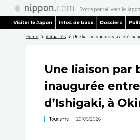
Visiter le Japon
Infos de base
Dossiers
Poli
Home
Actualités
Une liaison par bateau a été inaug
Une liaison par 
inaugurée entre 
d’Ishigaki, à Ok
Tourisme
29/05/2026