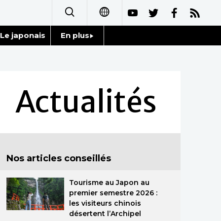
Le japonais
En plus
日本語
Données
English
Séries
Actualités
简体字
Personnages
繁體字
Chroniques
Español
Nos articles conseillés
Images
العربية
Tourisme au Japon au
Vidéos
Русский
premier semestre 2026 :
les visiteurs chinois
Tokyo
désertent l’Archipel