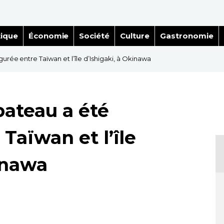
tique
Économie
Société
Culture
Gastronomie
urée entre Taïwan et l’île d’Ishigaki, à Okinawa
bateau a été
Taïwan et l’île
inawa