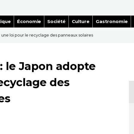
tique
Économie
Société
Culture
Gastronomie
une loi pour le recyclage des panneaux solaires
 le Japon adopte
recyclage des
es