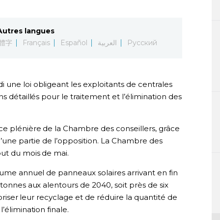
Autres langues
體字
Français
Español
العربية
Русский
une loi obligeant les exploitants de centrales
s détaillés pour le traitement et l’élimination des
ce plénière de la Chambre des conseillers, grâce
 d’une partie de l’opposition. La Chambre des
but du mois de mai.
lume annuel de panneaux solaires arrivant en fin
tonnes aux alentours de 2040, soit près de six
voriser leur recyclage et de réduire la quantité de
’élimination finale.