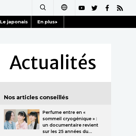
Le japonais
En plus
日本語
Données
English
Séries
Actualités
简体字
Personnages
繁體字
Chroniques
Español
Nos articles conseillés
Images
العربية
Perfume entre en «
Vidéos
Русский
sommeil cryogénique » :
un documentaire revient
Tokyo
sur les 25 années du