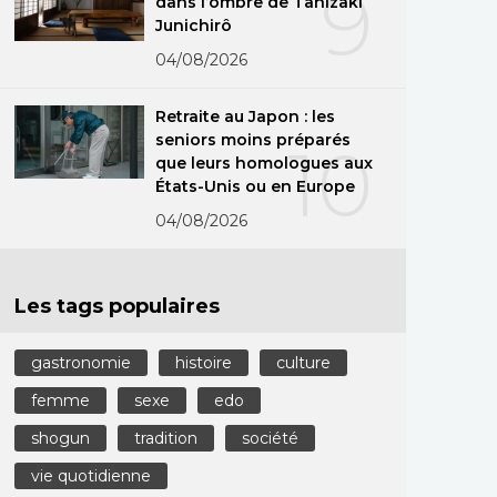
9
dans l’ombre de Tanizaki
Junichirô
04/08/2026
Retraite au Japon : les
seniors moins préparés
10
que leurs homologues aux
États-Unis ou en Europe
04/08/2026
Les tags populaires
gastronomie
histoire
culture
femme
sexe
edo
shogun
tradition
société
vie quotidienne