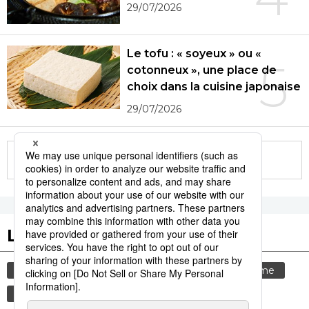
29/07/2026
Le tofu : « soyeux » ou «
5
cotonneux », une place de
choix dans la cuisine japonaise
29/07/2026
More in this series
Les tags populaires
gastronomie
culture
histoire
tourisme
femme
société
économie
sexe