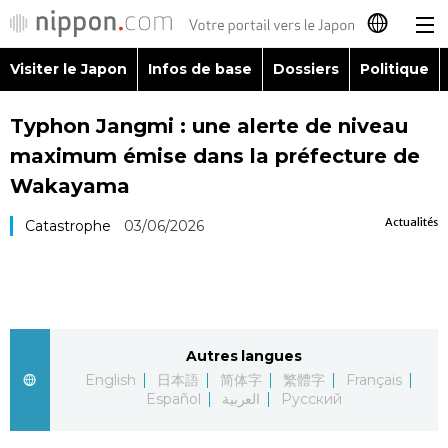
Visiter le Japon
Infos de base
Dossiers
Politique
日本語
Typhon Jangmi : une alerte de niveau
English
maximum émise dans la préfecture de
简体字
Wakayama
Visiter le Japon
Actualités
Catastrophe
03/06/2026
繁體字
Infos de base
Español
Dossiers
العربية
Autres langues
Politique
Русский
English
日本語
简体字
繁體字
Français
Español
العربية
Русский
Économie