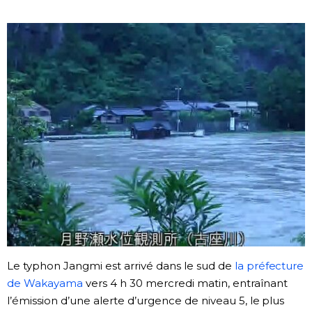
Société
Culture
Gastronomie
Le japonais
En plus
Données
official SNS
Séries
Le typhon Jangmi est arrivé dans le sud de
la préfecture
de Wakayama
vers 4 h 30 mercredi matin, entraînant
Personnages
l’émission d’une alerte d’urgence de niveau 5, le plus