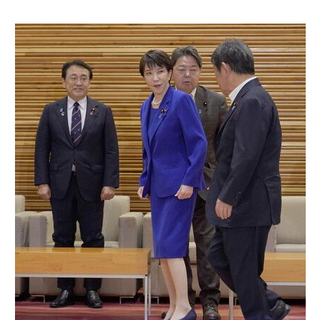
Société
Culture
Gastronomie
Le japonais
En plus
Données
official SNS
Séries
Personnages