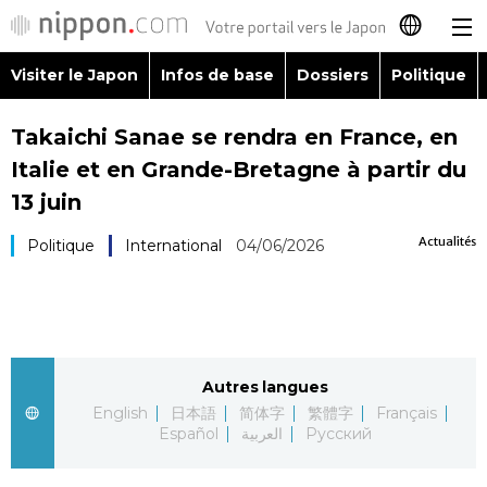
Visiter le Japon
Infos de base
Dossiers
Politique
日本語
Takaichi Sanae se rendra en France, en
English
Italie et en Grande-Bretagne à partir du
简体字
13 juin
Visiter le Japon
Actualités
Politique
International
04/06/2026
繁體字
Infos de base
Español
Dossiers
العربية
Autres langues
Politique
Русский
English
日本語
简体字
繁體字
Français
Español
العربية
Русский
Économie