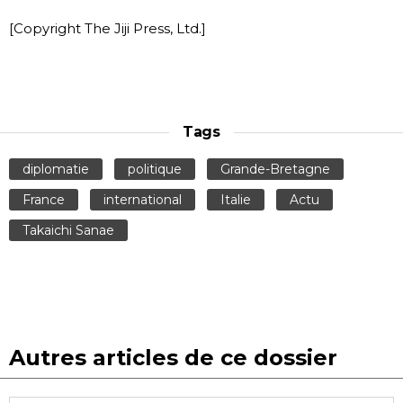
[Copyright The Jiji Press, Ltd.]
Tags
diplomatie
politique
Grande-Bretagne
France
international
Italie
Actu
Takaichi Sanae
Autres articles de ce dossier