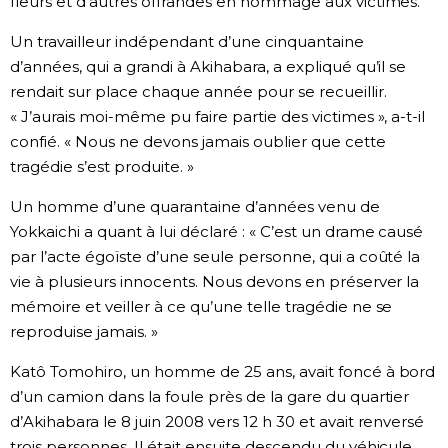
fleurs et d’autres offrandes en hommage aux victimes.
Chroniques
Un travailleur indépendant d’une cinquantaine
d’années, qui a grandi à Akihabara, a expliqué qu’il se
rendait sur place chaque année pour se recueillir.
Images
« J’aurais moi-même pu faire partie des victimes », a-t-il
confié. « Nous ne devons jamais oublier que cette
Vidéos
tragédie s’est produite. »
Un homme d’une quarantaine d’années venu de
Tokyo
Yokkaichi a quant à lui déclaré : « C’est un drame causé
par l’acte égoïste d’une seule personne, qui a coûté la
vie à plusieurs innocents. Nous devons en préserver la
mémoire et veiller à ce qu’une telle tragédie ne se
reproduise jamais. »
Katô Tomohiro, un homme de 25 ans, avait foncé à bord
d’un camion dans la foule près de la gare du quartier
d’Akihabara le 8 juin 2008 vers 12 h 30 et avait renversé
trois personnes. Il était ensuite descendu du véhicule