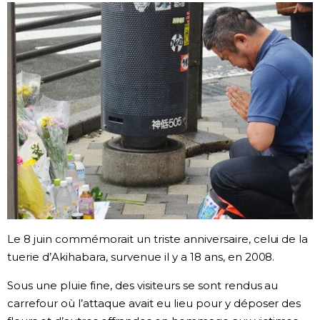
Société
Culture
Gastronomie
Le japonais
En plus
Données
official SNS
Le 8 juin commémorait un triste anniversaire, celui de la
tuerie d’Akihabara, survenue il y a 18 ans, en 2008.
Séries
Sous une pluie fine, des visiteurs se sont rendus au
carrefour où l’attaque avait eu lieu pour y déposer des
Personnages