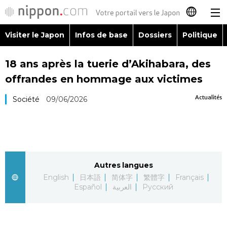
Visiter le Japon
Infos de base
Dossiers
Politique
日本語
18 ans après la tuerie d’Akihabara, des
English
offrandes en hommage aux victimes
简体字
Visiter le Japon
Actualités
Société
09/06/2026
繁體字
Infos de base
Español
Dossiers
Autres langues
العربية
English
日本語
简体字
繁體字
Français
Politique
Español
العربية
Русский
Русский
Économie