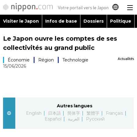
Visiter le Japon
Infos de base
Dossiers
Politique
日本語
Le Japon ouvre les comptes de ses
English
collectivités au grand public
简体字
Visiter le Japon
Actualités
Économie
Région
Technologie
15/06/2026
繁體字
Infos de base
Español
Dossiers
العربية
Autres langues
Politique
English
日本語
简体字
繁體字
Français
Русский
Español
العربية
Русский
Économie