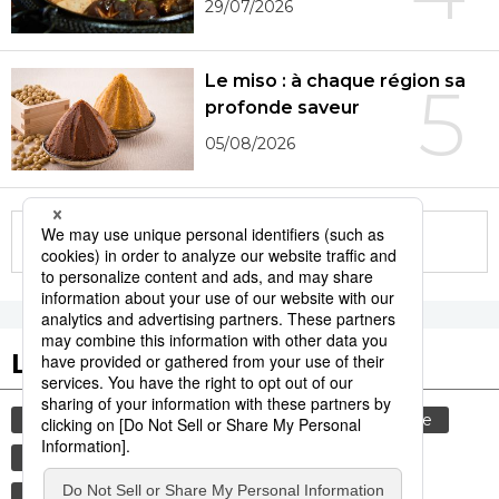
29/07/2026
Le miso : à chaque région sa
5
profonde saveur
05/08/2026
More in this series
Les tags populaires
gastronomie
culture
aliment
histoire
société
tourisme
animal
femme
économie
miso