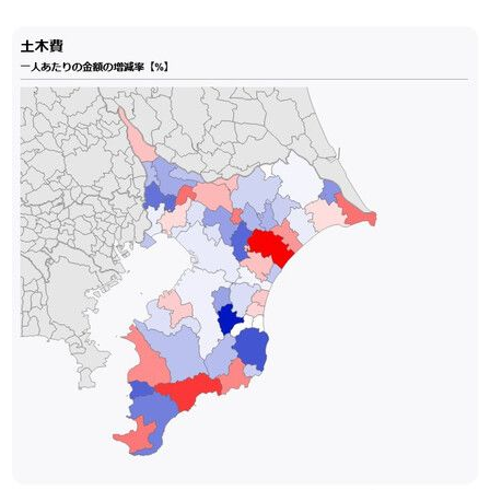
Société
Culture
Gastronomie
Le japonais
En plus
Données
official SNS
Séries
Personnages