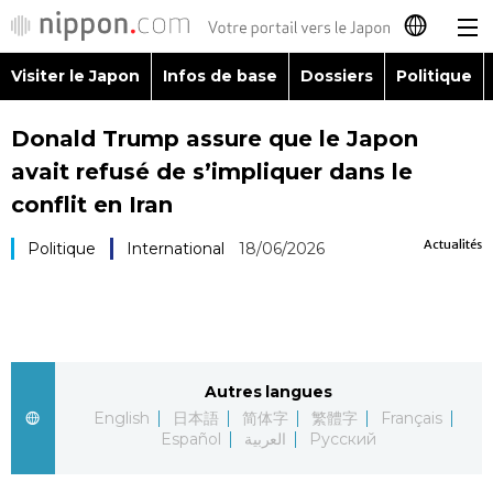
Visiter le Japon
Infos de base
Dossiers
Politique
日本語
Donald Trump assure que le Japon
English
avait refusé de s’impliquer dans le
简体字
conflit en Iran
Visiter le Japon
Actualités
Politique
International
18/06/2026
繁體字
Infos de base
Español
Dossiers
العربية
Autres langues
Politique
Русский
English
日本語
简体字
繁體字
Français
Español
العربية
Русский
Économie