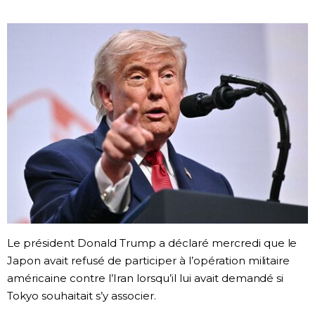
Société
Culture
Gastronomie
Le japonais
En plus
Données
official SNS
Le président Donald Trump a déclaré mercredi que le
Japon avait refusé de participer à l’opération militaire
Séries
américaine contre l’Iran lorsqu’il lui avait demandé si
Tokyo souhaitait s’y associer.
Personnages