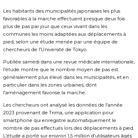
Société
Les habitants des municipalités japonaises les plus
favorables à la marche effectuent presque deux fois
plus de pas par jour que ceux vivant dans les
Culture
communes les moins adaptées aux déplacements à
pied, selon une étude menée par une équipe de
Gastronomie
chercheurs de l’Université de Tokyo.
Le japonais
Publiée samedi dans une revue médicale internationale,
l’étude montre que le nombre moyen de pas est
généralement plus élevé dans les municipalités, et en
En plus
particulier dans les zones urbaines, dont
l’aménagement favorise la marche.
Données
official SNS
Les chercheurs ont analysé les données de l’année
2023 provenant de Trima, une application pour
Séries
smartphone qui enregistre automatiquement le
nombre de pas effectués lors des déplacements à pied.
Personnages
L’étude a porté sur environ 1,5 million d’utilisateurs âgés