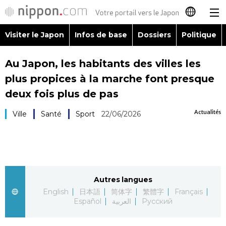
Visiter le Japon
Infos de base
Dossiers
Politique
日本語
Au Japon, les habitants des villes les
English
plus propices à la marche font presque
简体字
deux fois plus de pas
Visiter le Japon
Actualités
Ville
Santé
Sport
22/06/2026
繁體字
Infos de base
Español
Dossiers
العربية
Autres langues
Politique
Русский
English
日本語
简体字
繁體字
Français
Español
العربية
Русский
Économie