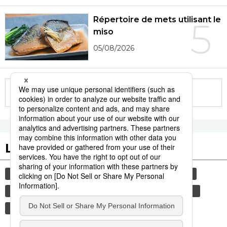
Répertoire de mets utilisant le
5
miso
05/08/2026
More in this series
Les tags populaires
société
actu
environnement
avion
santé
agression sexuelle
justice
été
chaleur
hôpital