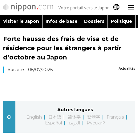
Visiter le Japon
Infos de base
Dossiers
Politique
日本語
Forte hausse des frais de visa et de
English
résidence pour les étrangers à partir
简体字
d’octobre au Japon
Visiter le Japon
Actualités
Société
06/07/2026
繁體字
Infos de base
Español
Dossiers
العربية
Autres langues
Politique
Русский
English
日本語
简体字
繁體字
Français
Español
العربية
Русский
Économie