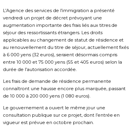
Société
L’Agence des services de l’immigration a présenté
vendredi un projet de décret prévoyant une
augmentation importante des frais liés aux titres de
Culture
séjour des ressortissants étrangers. Les droits
applicables au changement de statut de résidence et
Gastronomie
au renouvellement du titre de séjour, actuellement fixés
à 6 000 yens (32 euros), seraient désormais compris
Le japonais
entre 10 000 et 75 000 yens (55 et 405 euros) selon la
durée de l’autorisation accordée.
En plus
Les frais de demande de résidence permanente
connaîtront une hausse encore plus marquée, passant
Données
official SNS
de 10 000 à 200 000 yens (1 080 euros).
Le gouvernement a ouvert le même jour une
Séries
consultation publique sur ce projet, dont l’entrée en
vigueur est prévue en octobre prochain.
Personnages