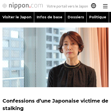
Visiter le Japon
Infos de base
Dossiers
Politique
日本語
English
简体字
Visiter le Japon
繁體字
Infos de base
Español
Dossiers
العربية
Politique
Русский
Confessions d’une Japonaise victime de
Économie
stalking