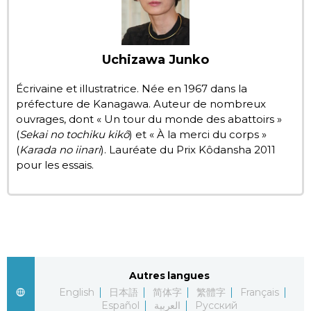
Chroniques
Uchizawa Junko
Images
Écrivaine et illustratrice. Née en 1967 dans la
préfecture de Kanagawa. Auteur de nombreux
Vidéos
ouvrages, dont « Un tour du monde des abattoirs »
(
Sekai no tochiku kikô
) et « À la merci du corps »
Tokyo
(
Karada no iinari
). Lauréate du Prix Kôdansha 2011
pour les essais.
Autres langues
English
日本語
简体字
繁體字
Français
Español
العربية
Русский