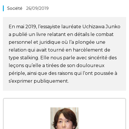
Société
Société
26/09/2019
Culture
En mai 2019, l’essayiste lauréate Uchizawa Junko
a publié un livre relatant en détails le combat
Gastronomie
personnel et juridique où l’a plongée une
relation qui avait tourné en harcèlement de
Le japonais
type stalking. Elle nous parle avec sincérité des
leçons qu’elle a tirées de son douloureux
périple, ainsi que des raisons qui l’ont poussée à
En plus
s’exprimer publiquement.
Données
official SNS
Séries
Personnages