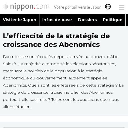
Visiter le Japon
Infos de base
Dossiers
Politique
日本語
L’efficacité de la stratégie de
English
croissance des Abenomics
简体字
Visiter le Japon
Dix mois se sont écoulés depuis l’arrivée au pouvoir d’Abe
Shinzô. La majorité a remporté les élections sénatoriales,
繁體字
marquant le soutien de la population à la stratégie
Infos de base
économique du gouvernement, autrement appelée
Español
Abenomics. Quels sont les effets réels de cette stratégie ? La
Dossiers
stratégie de croissance, troisième pilier des Abenomics,
العربية
portera-t-elle ses fruits ? Telles sont les questions que nous
Politique
allons étudier.
Русский
Économie