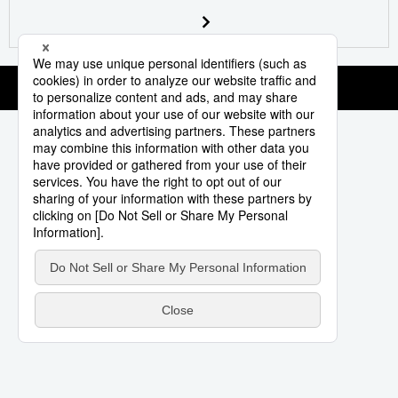
Société
Culture
Gastronomie
Le japonais
En plus
Données
official SNS
Séries
Personnages