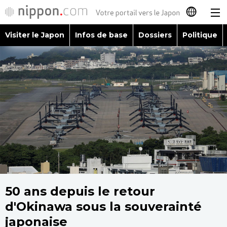
Visiter le Japon
Infos de base
Dossiers
Politique
日本語
English
简体字
Visiter le Japon
繁體字
Infos de base
Español
Dossiers
العربية
Politique
50 ans depuis le retour
Русский
d'Okinawa sous la souverainté
Économie
japonaise