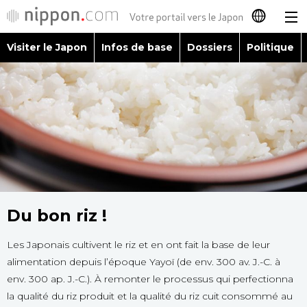
Visiter le Japon
Infos de base
Dossiers
Politique
日本語
English
简体字
Visiter le Japon
繁體字
Infos de base
Español
Dossiers
Du bon riz !
العربية
Les Japonais cultivent le riz et en ont fait la base de leur
Politique
Русский
alimentation depuis l’époque Yayoï (de env. 300 av. J.-C. à
env. 300 ap. J.-C.). À remonter le processus qui perfectionna
Économie
la qualité du riz produit et la qualité du riz cuit consommé au