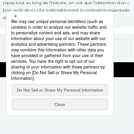
repas tout au long de l’histoire, on voit que l’obtention d’un «
Société
bon goût de riz » fut indéniablement la motivation essentielle
d’une sélection rigoureuse.
Culture
Gastronomie
Le japonais
En plus
Données
official SNS
Séries
Personnages