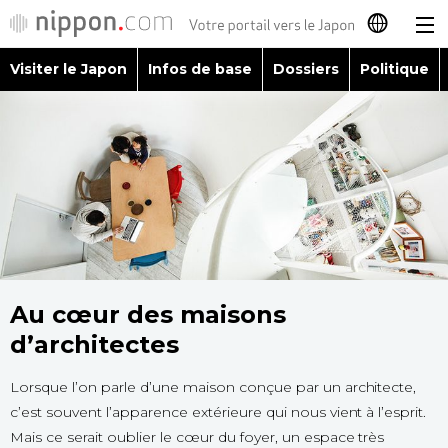
Visiter le Japon
Infos de base
Dossiers
Politique
日本語
English
简体字
Visiter le Japon
繁體字
Infos de base
Español
Dossiers
Au cœur des maisons
العربية
d’architectes
Politique
Русский
Lorsque l’on parle d’une maison conçue par un architecte,
c’est souvent l’apparence extérieure qui nous vient à l’esprit.
Économie
Mais ce serait oublier le cœur du foyer, un espace très