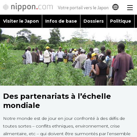
Visiter le Japon
Infos de base
Dossiers
Politique
日本語
English
简体字
Visiter le Japon
繁體字
Infos de base
Español
Dossiers
Des partenariats à l’échelle
العربية
mondiale
Politique
Русский
Notre monde est de jour en jour confronté à des défis de
toutes sortes – conflits ethniques, environnement, crise
Économie
alimentaire, etc – qui doivent être surmontés par l’ensemble