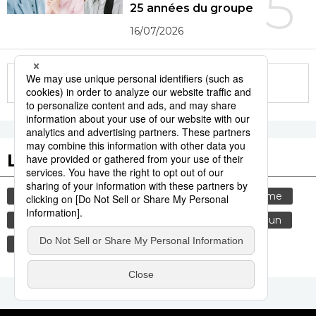
5
25 années du groupe
16/07/2026
More in this series
Les tags populaires
société
gastronomie
histoire
tourisme
culture
edo
femme
sexe
shogun
vie quotidienne