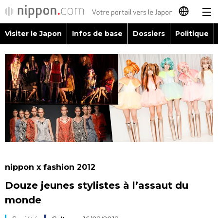
Visiter le Japon
Infos de base
Dossiers
Politique
日本語
English
简体字
Visiter le Japon
繁體字
Infos de base
Español
Dossiers
العربية
nippon x fashion 2012
Politique
Douze jeunes stylistes à l’assaut du
Русский
monde
Économie