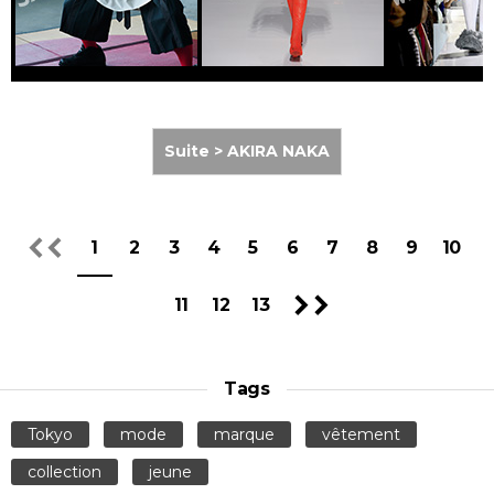
Suite > AKIRA NAKA
1
2
3
4
5
6
7
8
9
10
11
12
13
Tags
Tokyo
mode
marque
vêtement
collection
jeune