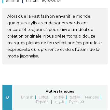
Société
Culture
16/02/2012
Société
Alors que la Fast fashion envahit le monde,
Culture
quelques stylistes et designers persistent
encore et toujours à poursuivre un idéal de
Gastronomie
création originale. Nous présentons ici douze
marques pleines de feu sélectionnées pour leur
Le japonais
expressivité du « présent » et du « futur » de la
mode japonaise.
En plus
Données
official SNS
Séries
Autres langues
English
日本語
简体字
繁體字
Français
Español
العربية
Русский
Personnages