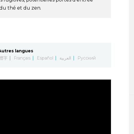
du thé et du zen.
Autres langues
體字
Français
Español
العربية
Русский