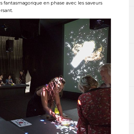
rs fantasmagorique en phase avec les saveurs
rsant.