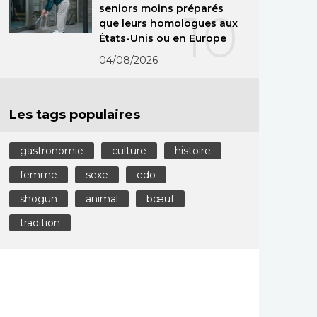
seniors moins préparés
10
que leurs homologues aux
États-Unis ou en Europe
04/08/2026
Les tags populaires
gastronomie
culture
histoire
femme
sexe
edo
shogun
animal
bœuf
tradition