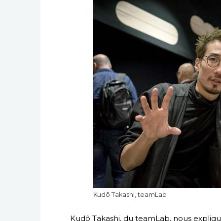
Kudô Takashi, teamLab
Kudô Takashi, du teamLab, nous explique 