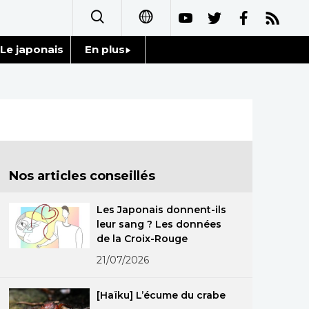
Le japonais
En plus
日本語
Données
English
Séries
简体字
Personnages
繁體字
Nos articles conseillés
Chroniques
Español
Les Japonais donnent-ils
Images
leur sang ? Les données
العربية
de la Croix-Rouge
Vidéos
21/07/2026
Русский
Tokyo
[Haïku] L’écume du crabe