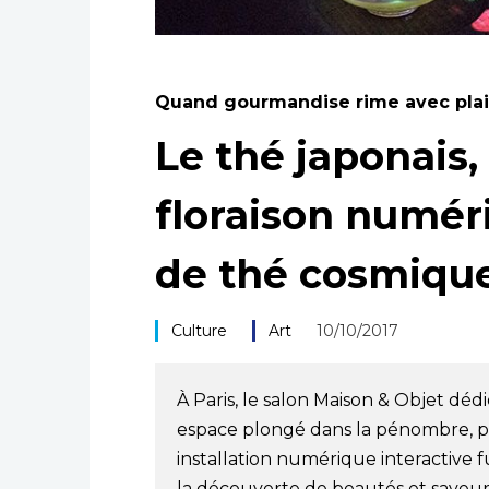
Quand gourmandise rime avec plai
Le thé japonais, 
floraison numér
de thé cosmiqu
Culture
Art
10/10/2017
À Paris, le salon Maison & Objet déd
espace plongé dans la pénombre, par
installation numérique interactive 
la découverte de beautés et saveurs