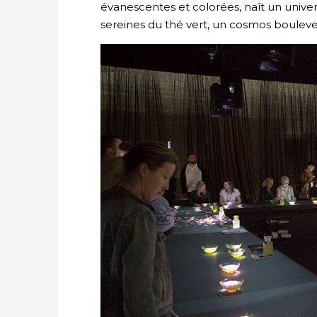
évanescentes et colorées, naît un unive
sereines du thé vert, un cosmos bouleve