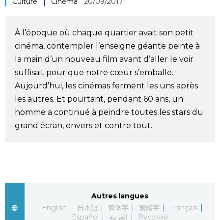
Culture
Cinéma
20/09/2017
Société
À l’époque où chaque quartier avait son petit
Culture
cinéma, contempler l’enseigne géante peinte à
la main d’un nouveau film avant d’aller le voir
Gastronomie
suffisait pour que notre cœur s’emballe.
Aujourd’hui, les cinémas ferment les uns après
Le japonais
les autres. Et pourtant, pendant 60 ans, un
homme a continué à peindre toutes les stars du
grand écran, envers et contre tout.
En plus
Données
official SNS
Séries
Autres langues
English
日本語
简体字
繁體字
Français
Personnages
Español
العربية
Русский