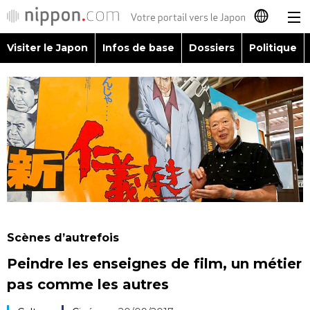
Visiter le Japon
Infos de base
Dossiers
Politique
日本語
English
简体字
Visiter le Japon
繁體字
Infos de base
Español
Dossiers
العربية
Scènes d’autrefois
Politique
Peindre les enseignes de film, un métier
Русский
pas comme les autres
Économie